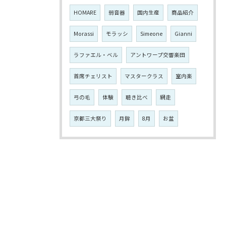
HOMARE
弱音器
国内生産
商品紹介
Morassi
モラッシ
Simeone
Gianni
ラファエル・ベル
アントワープ交響楽団
首席チェリスト
マスタークラス
室内楽
弓の毛
体験
聴き比べ
網走
京都三大祭り
月鉾
8月
お盆