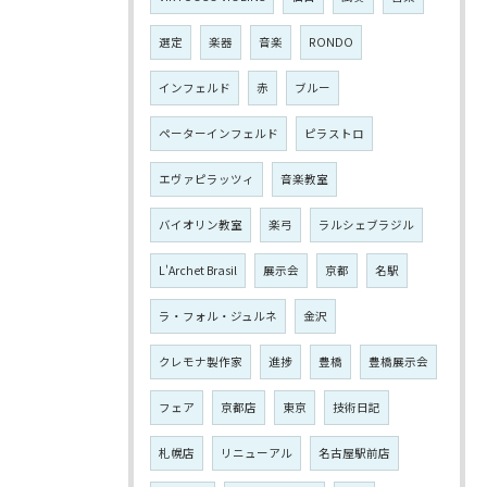
選定
楽器
音楽
RONDO
インフェルド
赤
ブルー
ペーターインフェルド
ピラストロ
エヴァピラッツィ
音楽教室
バイオリン教室
楽弓
ラルシェブラジル
L'Archet Brasil
展示会
京都
名駅
ラ・フォル・ジュルネ
金沢
クレモナ製作家
進捗
豊橋
豊橋展示会
フェア
京都店
東京
技術日記
札幌店
リニューアル
名古屋駅前店