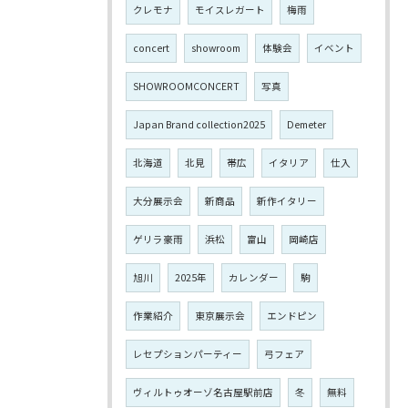
クレモナ
モイスレガート
梅雨
concert
showroom
体験会
イベント
SHOWROOMCONCERT
写真
Japan Brand collection2025
Demeter
北海道
北見
帯広
イタリア
仕入
大分展示会
新商品
新作イタリー
ゲリラ豪雨
浜松
富山
岡崎店
旭川
2025年
カレンダー
駒
作業紹介
東京展示会
エンドピン
レセプションパーティー
弓フェア
ヴィルトゥオーゾ名古屋駅前店
冬
無料