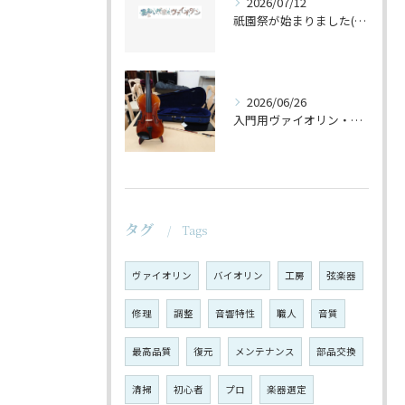
2026/07/12
祇園祭が始まりました(^^♪
2026/06/26
入門用ヴァイオリン・セットの仕上げ♪
タグ
Tags
ヴァイオリン
バイオリン
工房
弦楽器
修理
調整
音響特性
職人
音質
最高品質
復元
メンテナンス
部品交換
清掃
初心者
プロ
楽器選定