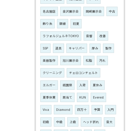
名古屋店
金沢展示会
岡崎展示会
中古
飾り糸
銀線
初夏
ラフォルジュルネTOKYO
音響
改善
SSP
道具
キャリパー
厚み
製作
楽器製作
旭川展示会
松脂
汚れ
クリーニング
チェロコンチェルト
エルガー
祇園祭
入荷
夏休み
夏季休業
肩当て
KUN
Everest
Viva
Diamond
四万十
予算
入門
初級
中級
上級
ヘッド折れ
音大