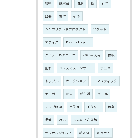
技術
講習会
潤滑
秋
新作
出張
買付
研修
シンワサウンドプロダクト
ソケット
オフィス
Davide Negroni
ダビデ・ネグローニ
2026年入荷
横板
割れ
クリスマスコンサート
デュオ
トラブル
オークション
トマスティック
ヤーガー
輸入
新生活
セール
チップ修理
弓修理
イタリー
休業
棚卸
月末
しいのき迎賓館
ラフォルジュルネ
新入荷
ミュート