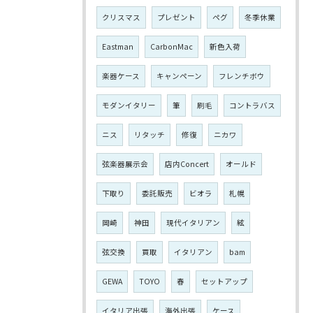
クリスマス
プレゼント
ペグ
冬季休業
Eastman
CarbonMac
新色入荷
楽器ケース
キャンペーン
フレンチボウ
モダンイタリー
筆
刷毛
コントラバス
ニス
リタッチ
修復
ニカワ
弦楽器展示会
店内Concert
オールド
下取り
委託販売
ビオラ
札幌
岡崎
神田
現代イタリアン
絃
弦交換
買取
イタリアン
bam
GEWA
TOYO
春
セットアップ
イタリア出張
海外出張
ケース