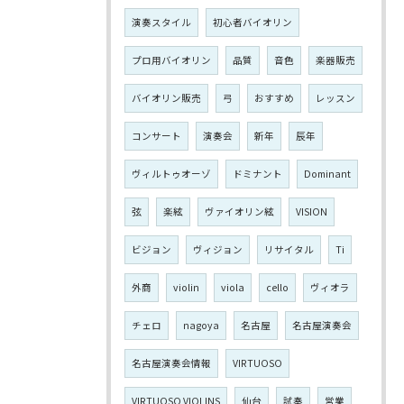
演奏スタイル
初心者バイオリン
プロ用バイオリン
品質
音色
楽器販売
バイオリン販売
弓
おすすめ
レッスン
コンサート
演奏会
新年
辰年
ヴィルトゥオーゾ
ドミナント
Dominant
弦
楽絃
ヴァイオリン絃
VISION
ビジョン
ヴィジョン
リサイタル
Ti
外商
violin
viola
cello
ヴィオラ
チェロ
nagoya
名古屋
名古屋演奏会
名古屋演奏会情報
VIRTUOSO
VIRTUOSO VIOLINS
仙台
試奏
営業