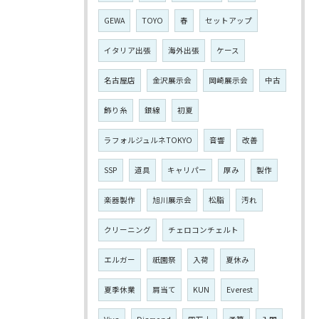
GEWA
TOYO
春
セットアップ
イタリア出張
海外出張
ケース
名古屋店
金沢展示会
岡崎展示会
中古
飾り糸
銀線
初夏
ラフォルジュルネTOKYO
音響
改善
SSP
道具
キャリパー
厚み
製作
楽器製作
旭川展示会
松脂
汚れ
クリーニング
チェロコンチェルト
エルガー
祇園祭
入荷
夏休み
夏季休業
肩当て
KUN
Everest