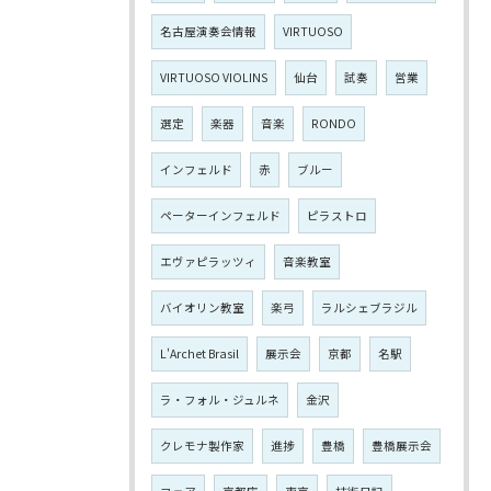
名古屋演奏会情報
VIRTUOSO
VIRTUOSO VIOLINS
仙台
試奏
営業
選定
楽器
音楽
RONDO
インフェルド
赤
ブルー
ペーターインフェルド
ピラストロ
エヴァピラッツィ
音楽教室
バイオリン教室
楽弓
ラルシェブラジル
L'Archet Brasil
展示会
京都
名駅
ラ・フォル・ジュルネ
金沢
クレモナ製作家
進捗
豊橋
豊橋展示会