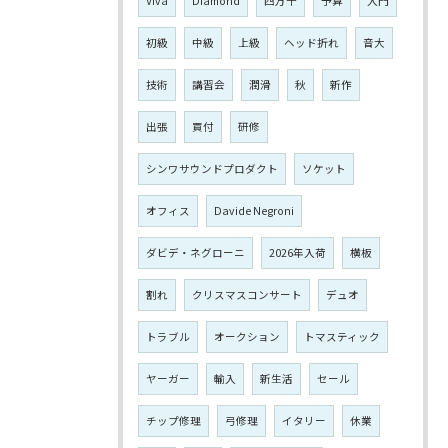
Viva
Diamond
四万十
予算
入門
初級
中級
上級
ヘッド折れ
音大
技術
講習会
潤滑
秋
新作
出張
買付
研修
シンワサウンドプロダクト
ソケット
オフィス
Davide Negroni
ダビデ・ネグローニ
2026年入荷
横板
割れ
クリスマスコンサート
デュオ
トラブル
オークション
トマスティック
ヤーガー
輸入
新生活
セール
チップ修理
弓修理
イタリー
休業