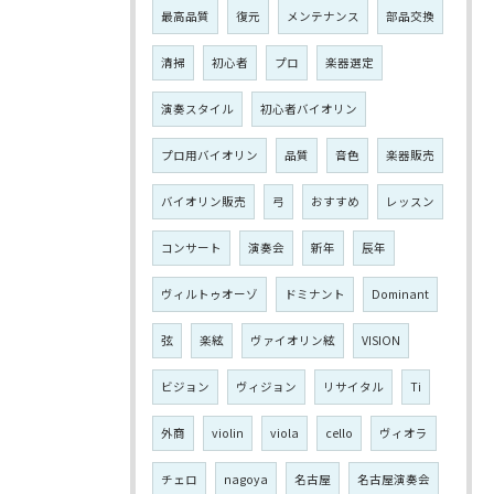
最高品質
復元
メンテナンス
部品交換
清掃
初心者
プロ
楽器選定
演奏スタイル
初心者バイオリン
プロ用バイオリン
品質
音色
楽器販売
バイオリン販売
弓
おすすめ
レッスン
コンサート
演奏会
新年
辰年
ヴィルトゥオーゾ
ドミナント
Dominant
弦
楽絃
ヴァイオリン絃
VISION
ビジョン
ヴィジョン
リサイタル
Ti
外商
violin
viola
cello
ヴィオラ
チェロ
nagoya
名古屋
名古屋演奏会