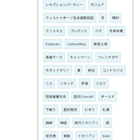
レセプションパーティー
弓フェア
ヴィルトゥオーゾ名古屋駅前店
冬
無料
クリスマス
プレゼント
ペグ
冬季休業
Eastman
CarbonMac
新色入荷
楽器ケース
キャンペーン
フレンチボウ
モダンイタリー
筆
刷毛
コントラバス
ニス
リタッチ
修復
ニカワ
弦楽器展示会
店内Concert
オールド
下取り
委託販売
ビオラ
札幌
岡崎
神田
現代イタリアン
絃
弦交換
買取
イタリアン
bam