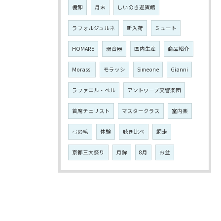
棚卸
月末
しいのき迎賓館
ラフォルジュルネ
新入荷
ミュート
HOMARE
弱音器
国内生産
商品紹介
Morassi
モラッシ
Simeone
Gianni
ラファエル・ベル
アントワープ交響楽団
首席チェリスト
マスタークラス
室内楽
弓の毛
体験
聴き比べ
網走
京都三大祭り
月鉾
8月
お盆