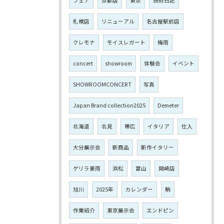
フェア
京都店
東京
技術日記
札幌店
リニューアル
名古屋駅前店
クレモナ
モイスレガート
梅雨
concert
showroom
体験会
イベント
SHOWROOMCONCERT
写真
Japan Brand collection2025
Demeter
北海道
北見
帯広
イタリア
仕入
大分展示会
新商品
新作イタリー
ゲリラ豪雨
浜松
富山
岡崎店
旭川
2025年
カレンダー
駒
作業紹介
東京展示会
エンドピン