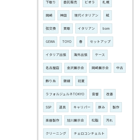
下取り
委託販売
ビオラ
札幌
岡崎
神田
現代イタリアン
絃
弦交換
買取
イタリアン
bam
GEWA
TOYO
春
セットアップ
イタリア出張
海外出張
ケース
名古屋店
金沢展示会
岡崎展示会
中古
飾り糸
銀線
初夏
ラフォルジュルネTOKYO
音響
改善
SSP
道具
キャリパー
厚み
製作
楽器製作
旭川展示会
松脂
汚れ
クリーニング
チェロコンチェルト