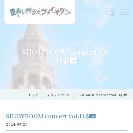
SHOWROOM concert vol.
14🎻🎹
トップ
スタッフブログ
SHOWROOM concert vol.14🎻🎹
SHOWROOM concert vol.14🎻🎹
2024/09/20