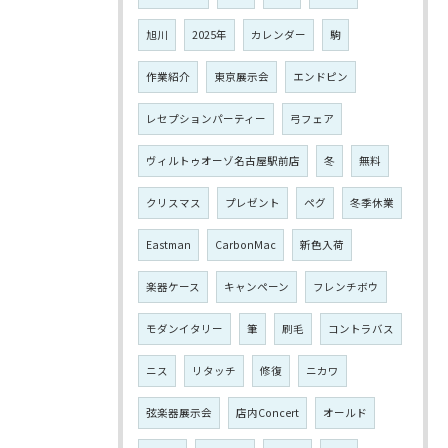
旭川
2025年
カレンダー
駒
作業紹介
東京展示会
エンドピン
レセプションパーティー
弓フェア
ヴィルトゥオーゾ名古屋駅前店
冬
無料
クリスマス
プレゼント
ペグ
冬季休業
Eastman
CarbonMac
新色入荷
楽器ケース
キャンペーン
フレンチボウ
モダンイタリー
筆
刷毛
コントラバス
ニス
リタッチ
修復
ニカワ
弦楽器展示会
店内Concert
オールド