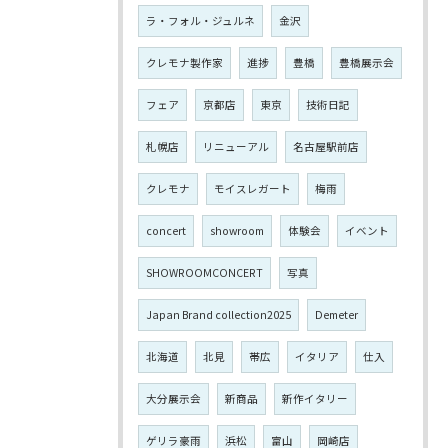
ラ・フォル・ジュルネ
金沢
クレモナ製作家
進捗
豊橋
豊橋展示会
フェア
京都店
東京
技術日記
札幌店
リニューアル
名古屋駅前店
クレモナ
モイスレガート
梅雨
concert
showroom
体験会
イベント
SHOWROOMCONCERT
写真
Japan Brand collection2025
Demeter
北海道
北見
帯広
イタリア
仕入
大分展示会
新商品
新作イタリー
ゲリラ豪雨
浜松
富山
岡崎店