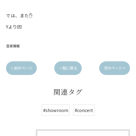
では、また✋
Yより💌
音楽情報
< 前のページ
一覧に戻る
次のページ >
関連タグ
#showroom
#concert