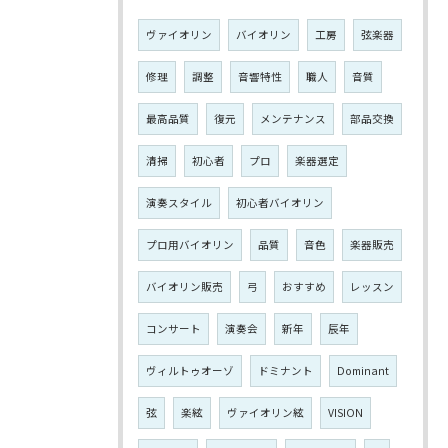
ヴァイオリン
バイオリン
工房
弦楽器
修理
調整
音響特性
職人
音質
最高品質
復元
メンテナンス
部品交換
清掃
初心者
プロ
楽器選定
演奏スタイル
初心者バイオリン
プロ用バイオリン
品質
音色
楽器販売
バイオリン販売
弓
おすすめ
レッスン
コンサート
演奏会
新年
辰年
ヴィルトゥオーゾ
ドミナント
Dominant
弦
楽絃
ヴァイオリン絃
VISION