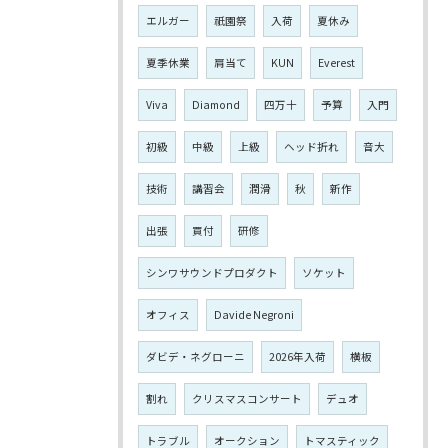
エルガー
祇園祭
入荷
夏休み
夏季休業
肩当て
KUN
Everest
Viva
Diamond
四万十
予算
入門
初級
中級
上級
ヘッド折れ
音大
技術
講習会
潤滑
秋
新作
出張
買付
研修
シンワサウンドプロダクト
ソケット
オフィス
Davide Negroni
ダビデ・ネグローニ
2026年入荷
横板
割れ
クリスマスコンサート
デュオ
トラブル
オークション
トマスティック