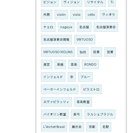
ビジョン
ヴィジョン
リサイタル
Ti
外商
violin
viola
cello
ヴィオラ
チェロ
nagoya
名古屋
名古屋演奏会
名古屋演奏会情報
VIRTUOSO
VIRTUOSO VIOLINS
仙台
試奏
営業
選定
楽器
音楽
RONDO
インフェルド
赤
ブルー
ペーターインフェルド
ピラストロ
エヴァピラッツィ
音楽教室
バイオリン教室
楽弓
ラルシェブラジル
L'Archet Brasil
展示会
京都
名駅