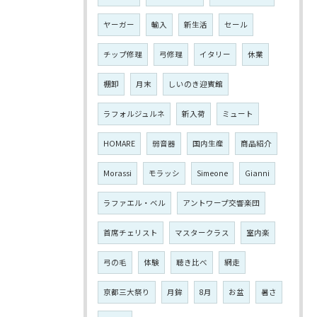
ヤーガー
輸入
新生活
セール
チップ修理
弓修理
イタリー
休業
棚卸
月末
しいのき迎賓館
ラフォルジュルネ
新入荷
ミュート
HOMARE
弱音器
国内生産
商品紹介
Morassi
モラッシ
Simeone
Gianni
ラファエル・ベル
アントワープ交響楽団
首席チェリスト
マスタークラス
室内楽
弓の毛
体験
聴き比べ
網走
京都三大祭り
月鉾
8月
お盆
暑さ