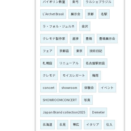
バイオリン教室
楽弓
ラルシェブラジル
L'Archet Brasil
展示会
京都
名駅
ラ・フォル・ジュルネ
金沢
クレモナ製作家
進捗
豊橋
豊橋展示会
フェア
京都店
東京
技術日記
札幌店
リニューアル
名古屋駅前店
クレモナ
モイスレガート
梅雨
concert
showroom
体験会
イベント
SHOWROOMCONCERT
写真
Japan Brand collection2025
Demeter
北海道
北見
帯広
イタリア
仕入