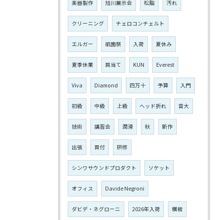
楽器製作
旭川展示会
松脂
汚れ
クリーニング
チェロコンチェルト
エルガー
祇園祭
入荷
夏休み
夏季休業
肩当て
KUN
Everest
Viva
Diamond
四万十
予算
入門
初級
中級
上級
ヘッド折れ
音大
技術
講習会
潤滑
秋
新作
出張
買付
研修
シンワサウンドプロダクト
ソケット
オフィス
Davide Negroni
ダビデ・ネグローニ
2026年入荷
横板