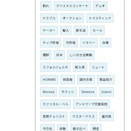
割れ
クリスマスコンサート
デュオ
トラブル
オークション
トマスティック
ヤーガー
輸入
新生活
セール
チップ修理
弓修理
イタリー
休業
棚卸
月末
しいのき迎賓館
ラフォルジュルネ
新入荷
ミュート
HOMARE
弱音器
国内生産
商品紹介
Morassi
モラッシ
Simeone
Gianni
ラファエル・ベル
アントワープ交響楽団
首席チェリスト
マスタークラス
室内楽
弓の毛
体験
聴き比べ
網走