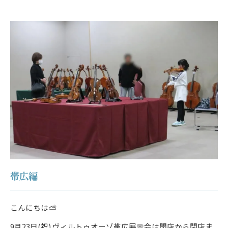
帯広編
こんにちは⛅
9月23日(祝) ヴィルトゥオーゾ帯広展示会は開店から閉店ま