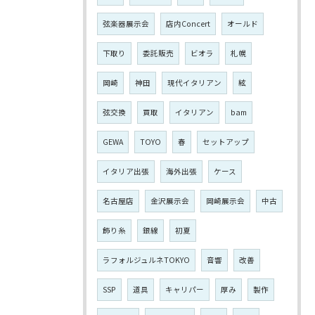
弦楽器展示会
店内Concert
オールド
下取り
委託販売
ビオラ
札幌
岡崎
神田
現代イタリアン
絃
弦交換
買取
イタリアン
bam
GEWA
TOYO
春
セットアップ
イタリア出張
海外出張
ケース
名古屋店
金沢展示会
岡崎展示会
中古
飾り糸
銀線
初夏
ラフォルジュルネTOKYO
音響
改善
SSP
道具
キャリパー
厚み
製作