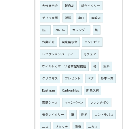
大分展示会
新商品
新作イタリー
ゲリラ豪雨
浜松
富山
岡崎店
旭川
2025年
カレンダー
駒
作業紹介
東京展示会
エンドピン
レセプションパーティー
弓フェア
ヴィルトゥオーゾ名古屋駅前店
冬
無料
クリスマス
プレゼント
ペグ
冬季休業
Eastman
CarbonMac
新色入荷
楽器ケース
キャンペーン
フレンチボウ
モダンイタリー
筆
刷毛
コントラバス
ニス
リタッチ
修復
ニカワ