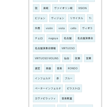
弦
楽絃
ヴァイオリン絃
VISION
ビジョン
ヴィジョン
リサイタル
Ti
外商
violin
viola
cello
ヴィオラ
チェロ
nagoya
名古屋
名古屋演奏会
名古屋演奏会情報
VIRTUOSO
VIRTUOSO VIOLINS
仙台
試奏
営業
選定
楽器
音楽
RONDO
インフェルド
赤
ブルー
ペーターインフェルド
ピラストロ
エヴァピラッツィ
音楽教室