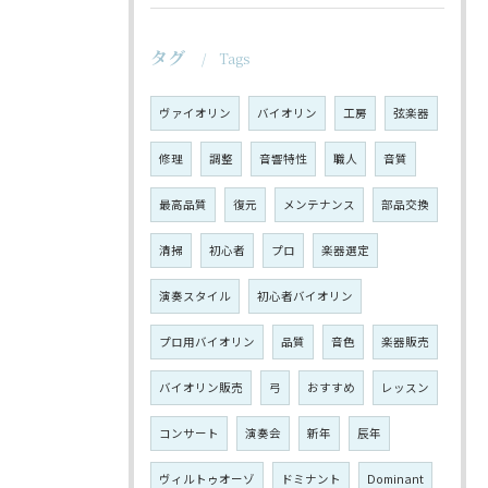
タグ
Tags
ヴァイオリン
バイオリン
工房
弦楽器
修理
調整
音響特性
職人
音質
最高品質
復元
メンテナンス
部品交換
清掃
初心者
プロ
楽器選定
演奏スタイル
初心者バイオリン
プロ用バイオリン
品質
音色
楽器販売
バイオリン販売
弓
おすすめ
レッスン
コンサート
演奏会
新年
辰年
ヴィルトゥオーゾ
ドミナント
Dominant