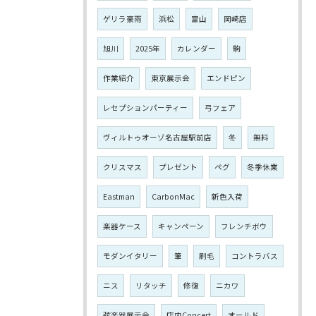
ゲリラ豪雨
浜松
富山
岡崎店
旭川
2025年
カレンダー
駒
作業紹介
東京展示会
エンドピン
レセプションパーティー
弓フェア
ヴィルトゥオーゾ名古屋駅前店
冬
無料
クリスマス
プレゼント
ペグ
冬季休業
Eastman
CarbonMac
新色入荷
楽器ケース
キャンペーン
フレンチボウ
モダンイタリー
筆
刷毛
コントラバス
ニス
リタッチ
修復
ニカワ
弦楽器展示会
店内Concert
オールド