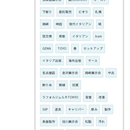
下取り
委託販売
ビオラ
札幌
岡崎
神田
現代イタリアン
絃
弦交換
買取
イタリアン
bam
GEWA
TOYO
春
セットアップ
イタリア出張
海外出張
ケース
名古屋店
金沢展示会
岡崎展示会
中古
飾り糸
銀線
初夏
ラフォルジュルネTOKYO
音響
改善
SSP
道具
キャリパー
厚み
製作
楽器製作
旭川展示会
松脂
汚れ