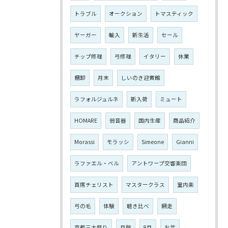
トラブル
オークション
トマスティック
ヤーガー
輸入
新生活
セール
チップ修理
弓修理
イタリー
休業
棚卸
月末
しいのき迎賓館
ラフォルジュルネ
新入荷
ミュート
HOMARE
弱音器
国内生産
商品紹介
Morassi
モラッシ
Simeone
Gianni
ラファエル・ベル
アントワープ交響楽団
首席チェリスト
マスタークラス
室内楽
弓の毛
体験
聴き比べ
網走
京都三大祭り
月鉾
8月
お盆