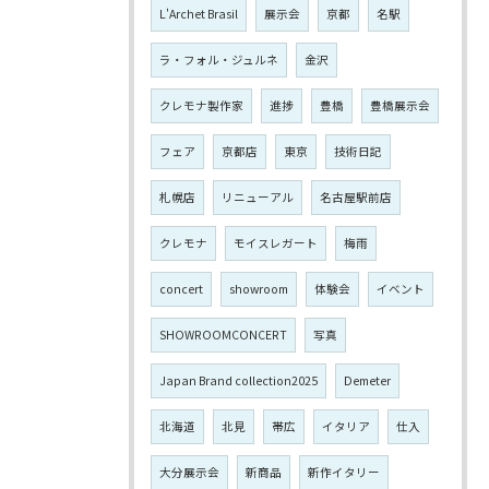
L'Archet Brasil
展示会
京都
名駅
ラ・フォル・ジュルネ
金沢
クレモナ製作家
進捗
豊橋
豊橋展示会
フェア
京都店
東京
技術日記
札幌店
リニューアル
名古屋駅前店
クレモナ
モイスレガート
梅雨
concert
showroom
体験会
イベント
SHOWROOMCONCERT
写真
Japan Brand collection2025
Demeter
北海道
北見
帯広
イタリア
仕入
大分展示会
新商品
新作イタリー