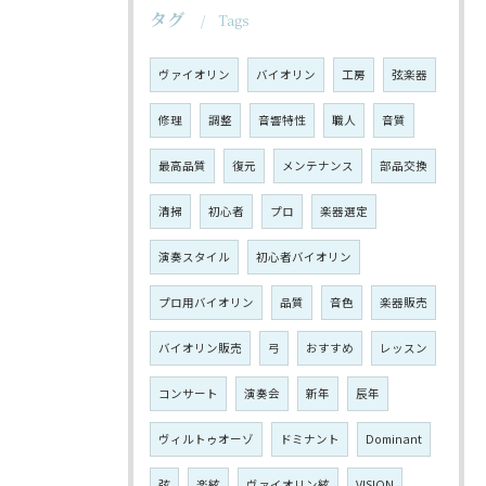
タグ
Tags
ヴァイオリン
バイオリン
工房
弦楽器
修理
調整
音響特性
職人
音質
最高品質
復元
メンテナンス
部品交換
清掃
初心者
プロ
楽器選定
演奏スタイル
初心者バイオリン
プロ用バイオリン
品質
音色
楽器販売
バイオリン販売
弓
おすすめ
レッスン
コンサート
演奏会
新年
辰年
ヴィルトゥオーゾ
ドミナント
Dominant
弦
楽絃
ヴァイオリン絃
VISION