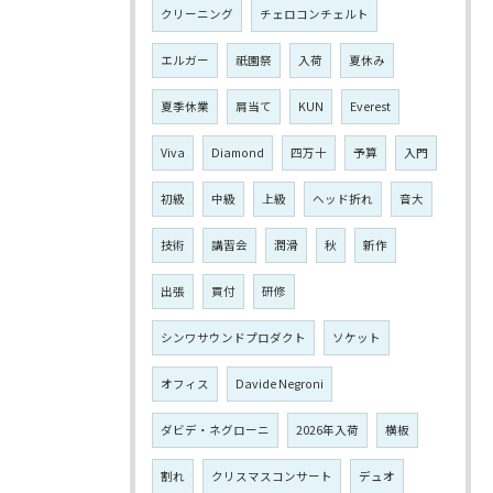
クリーニング
チェロコンチェルト
エルガー
祇園祭
入荷
夏休み
夏季休業
肩当て
KUN
Everest
Viva
Diamond
四万十
予算
入門
初級
中級
上級
ヘッド折れ
音大
技術
講習会
潤滑
秋
新作
出張
買付
研修
シンワサウンドプロダクト
ソケット
オフィス
Davide Negroni
ダビデ・ネグローニ
2026年入荷
横板
割れ
クリスマスコンサート
デュオ