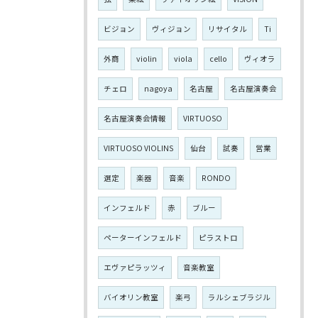
ビジョン
ヴィジョン
リサイタル
Ti
外商
violin
viola
cello
ヴィオラ
チェロ
nagoya
名古屋
名古屋演奏会
名古屋演奏会情報
VIRTUOSO
VIRTUOSO VIOLINS
仙台
試奏
営業
選定
楽器
音楽
RONDO
インフェルド
赤
ブルー
ペーターインフェルド
ピラストロ
エヴァピラッツィ
音楽教室
バイオリン教室
楽弓
ラルシェブラジル