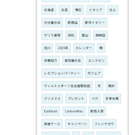
北海道
北見
帯広
イタリア
仕入
大分展示会
新商品
新作イタリー
ゲリラ豪雨
浜松
富山
岡崎店
旭川
2025年
カレンダー
駒
作業紹介
東京展示会
エンドピン
レセプションパーティー
弓フェア
ヴィルトゥオーゾ名古屋駅前店
冬
無料
クリスマス
プレゼント
ペグ
冬季休業
Eastman
CarbonMac
新色入荷
楽器ケース
キャンペーン
フレンチボウ