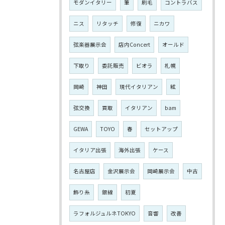
モダンイタリー
筆
刷毛
コントラバス
ニス
リタッチ
修復
ニカワ
弦楽器展示会
店内Concert
オールド
下取り
委託販売
ビオラ
札幌
岡崎
神田
現代イタリアン
絃
弦交換
買取
イタリアン
bam
GEWA
TOYO
春
セットアップ
イタリア出張
海外出張
ケース
名古屋店
金沢展示会
岡崎展示会
中古
飾り糸
銀線
初夏
ラフォルジュルネTOKYO
音響
改善