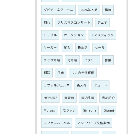
ダビデ・ネグローニ
2026年入荷
横板
割れ
クリスマスコンサート
デュオ
トラブル
オークション
トマスティック
ヤーガー
輸入
新生活
セール
チップ修理
弓修理
イタリー
休業
棚卸
月末
しいのき迎賓館
ラフォルジュルネ
新入荷
ミュート
HOMARE
弱音器
国内生産
商品紹介
Morassi
モラッシ
Simeone
Gianni
ラファエル・ベル
アントワープ交響楽団