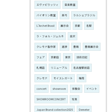
エヴァピラッツィ
音楽教室
バイオリン教室
楽弓
ラルシェブラジル
L'Archet Brasil
展示会
京都
名駅
ラ・フォル・ジュルネ
金沢
クレモナ製作家
進捗
豊橋
豊橋展示会
フェア
京都店
東京
技術日記
札幌店
リニューアル
名古屋駅前店
クレモナ
モイスレガート
梅雨
concert
showroom
体験会
イベント
SHOWROOMCONCERT
写真
Japan Brand collection2025
Demeter