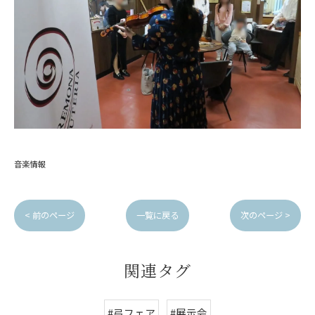
音楽情報
< 前のページ
一覧に戻る
次のページ >
関連タグ
#弓フェア
#展示会