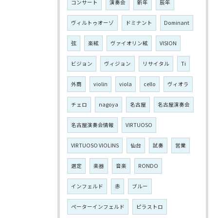
コンサート
演奏会
新年
辰年
ヴィルトゥオーゾ
ドミナント
Dominant
弦
楽絃
ヴァイオリン絃
VISION
ビジョン
ヴィジョン
リサイタル
Ti
外商
violin
viola
cello
ヴィオラ
チェロ
nagoya
名古屋
名古屋演奏会
名古屋演奏会情報
VIRTUOSO
VIRTUOSO VIOLINS
仙台
試奏
営業
選定
楽器
音楽
RONDO
インフェルド
赤
ブルー
ペーターインフェルド
ピラストロ