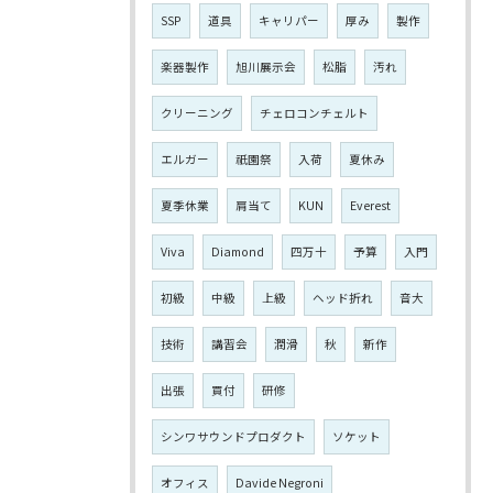
SSP
道具
キャリパー
厚み
製作
楽器製作
旭川展示会
松脂
汚れ
クリーニング
チェロコンチェルト
エルガー
祇園祭
入荷
夏休み
夏季休業
肩当て
KUN
Everest
Viva
Diamond
四万十
予算
入門
初級
中級
上級
ヘッド折れ
音大
技術
講習会
潤滑
秋
新作
出張
買付
研修
シンワサウンドプロダクト
ソケット
オフィス
Davide Negroni