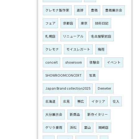
クレモナ製作家
進捗
豊橋
豊橋展示会
フェア
京都店
東京
技術日記
札幌店
リニューアル
名古屋駅前店
クレモナ
モイスレガート
梅雨
concert
showroom
体験会
イベント
SHOWROOMCONCERT
写真
Japan Brand collection2025
Demeter
北海道
北見
帯広
イタリア
仕入
大分展示会
新商品
新作イタリー
ゲリラ豪雨
浜松
富山
岡崎店