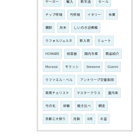
ヤーガー
輸入
新生活
セール
チップ修理
弓修理
イタリー
休業
棚卸
月末
しいのき迎賓館
ラフォルジュルネ
新入荷
ミュート
HOMARE
弱音器
国内生産
商品紹介
Morassi
モラッシ
Simeone
Gianni
ラファエル・ベル
アントワープ交響楽団
首席チェリスト
マスタークラス
室内楽
弓の毛
体験
聴き比べ
網走
京都三大祭り
月鉾
8月
お盆