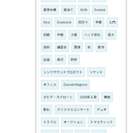
夏季休業
肩当て
KUN
Everest
Viva
Diamond
四万十
予算
入門
初級
中級
上級
ヘッド折れ
音大
技術
講習会
潤滑
秋
新作
出張
買付
研修
シンワサウンドプロダクト
ソケット
オフィス
Davide Negroni
ダビデ・ネグローニ
2026年入荷
横板
割れ
クリスマスコンサート
デュオ
トラブル
オークション
トマスティック