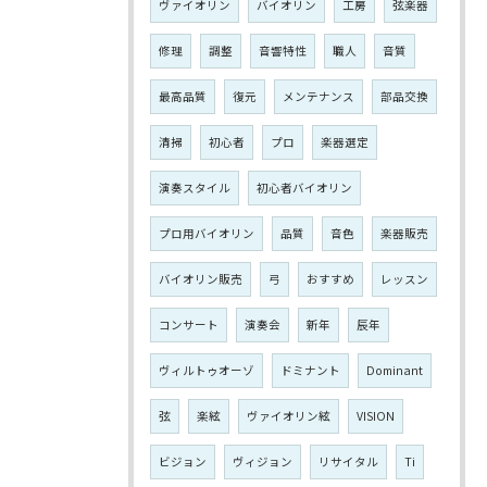
ヴァイオリン
バイオリン
工房
弦楽器
修理
調整
音響特性
職人
音質
最高品質
復元
メンテナンス
部品交換
清掃
初心者
プロ
楽器選定
演奏スタイル
初心者バイオリン
プロ用バイオリン
品質
音色
楽器販売
バイオリン販売
弓
おすすめ
レッスン
コンサート
演奏会
新年
辰年
ヴィルトゥオーゾ
ドミナント
Dominant
弦
楽絃
ヴァイオリン絃
VISION
ビジョン
ヴィジョン
リサイタル
Ti