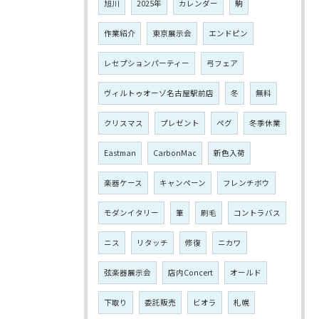
旭川
2025年
カレンダー
駒
作業紹介
東京展示会
エンドピン
レセプションパーティー
弓フェア
ヴィルトゥオーゾ名古屋駅前店
冬
無料
クリスマス
プレゼント
ペグ
冬季休業
Eastman
CarbonMac
新色入荷
楽器ケース
キャンペーン
フレンチボウ
モダンイタリー
筆
刷毛
コントラバス
ニス
リタッチ
修復
ニカワ
弦楽器展示会
店内Concert
オールド
下取り
委託販売
ビオラ
札幌