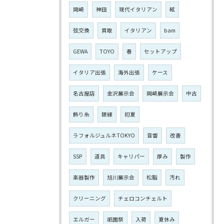
岡崎
神田
現代イタリアン
絃
弦交換
買取
イタリアン
bam
GEWA
TOYO
春
セットアップ
イタリア出張
海外出張
ケース
名古屋店
金沢展示会
岡崎展示会
中古
飾り糸
銀線
初夏
ラフォルジュルネTOKYO
音響
改善
SSP
道具
キャリパー
厚み
製作
楽器製作
旭川展示会
松脂
汚れ
クリーニング
チェロコンチェルト
エルガー
祇園祭
入荷
夏休み