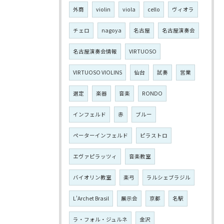
外商
violin
viola
cello
ヴィオラ
チェロ
nagoya
名古屋
名古屋演奏会
名古屋演奏会情報
VIRTUOSO
VIRTUOSO VIOLINS
仙台
試奏
営業
選定
楽器
音楽
RONDO
インフェルド
赤
ブルー
ペーターインフェルド
ピラストロ
エヴァピラッツィ
音楽教室
バイオリン教室
楽弓
ラルシェブラジル
L'Archet Brasil
展示会
京都
名駅
ラ・フォル・ジュルネ
金沢