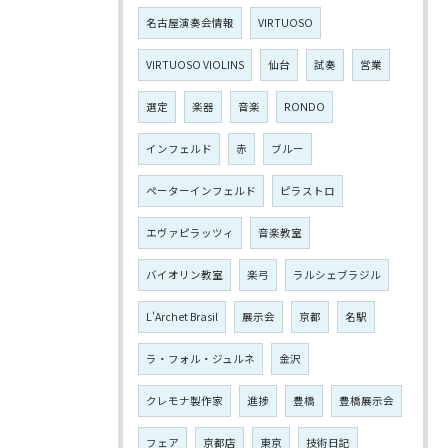
名古屋演奏会情報
VIRTUOSO
VIRTUOSO VIOLINS
仙台
試奏
営業
選定
楽器
音楽
RONDO
インフェルド
赤
ブルー
ペーターインフェルド
ピラストロ
エヴァピラッツィ
音楽教室
バイオリン教室
楽弓
ラルシェブラジル
L'Archet Brasil
展示会
京都
名駅
ラ・フォル・ジュルネ
金沢
クレモナ製作家
進捗
豊橋
豊橋展示会
フェア
京都店
東京
技術日記