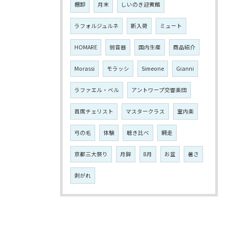
棚卸
月末
しいのき迎賓館
ラフォルジュルネ
新入荷
ミュート
HOMARE
弱音器
国内生産
商品紹介
Morassi
モラッシ
Simeone
Gianni
ラファエル・ベル
アントワープ交響楽団
首席チェリスト
マスタークラス
室内楽
弓の毛
体験
聴き比べ
網走
京都三大祭り
月鉾
8月
お盆
暑さ
剥がれ