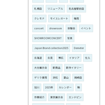
札幌店
リニューアル
名古屋駅前店
クレモナ
モイスレガート
梅雨
concert
showroom
体験会
イベント
SHOWROOMCONCERT
写真
Japan Brand collection2025
Demeter
北海道
北見
帯広
イタリア
仕入
大分展示会
新商品
新作イタリー
ゲリラ豪雨
浜松
富山
岡崎店
旭川
2025年
カレンダー
駒
作業紹介
東京展示会
エンドピン