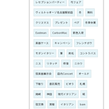
レセプションパーティー
弓フェア
ヴィルトゥオーゾ名古屋駅前店
冬
無料
クリスマス
プレゼント
ペグ
冬季休業
Eastman
CarbonMac
新色入荷
楽器ケース
キャンペーン
フレンチボウ
モダンイタリー
筆
刷毛
コントラバス
ニス
リタッチ
修復
ニカワ
弦楽器展示会
店内Concert
オールド
下取り
委託販売
ビオラ
札幌
岡崎
神田
現代イタリアン
絃
弦交換
買取
イタリアン
bam