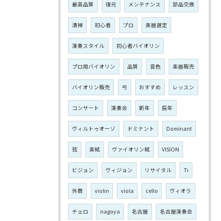
最高品質
復元
メンテナンス
部品交換
清掃
初心者
プロ
楽器選定
演奏スタイル
初心者バイオリン
プロ用バイオリン
品質
音色
楽器販売
バイオリン販売
弓
おすすめ
レッスン
コンサート
演奏会
新年
辰年
ヴィルトゥオーゾ
ドミナント
Dominant
弦
楽絃
ヴァイオリン絃
VISION
ビジョン
ヴィジョン
リサイタル
Ti
外商
violin
viola
cello
ヴィオラ
チェロ
nagoya
名古屋
名古屋演奏会