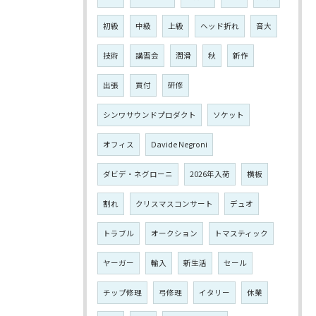
初級
中級
上級
ヘッド折れ
音大
技術
講習会
潤滑
秋
新作
出張
買付
研修
シンワサウンドプロダクト
ソケット
オフィス
Davide Negroni
ダビデ・ネグローニ
2026年入荷
横板
割れ
クリスマスコンサート
デュオ
トラブル
オークション
トマスティック
ヤーガー
輸入
新生活
セール
チップ修理
弓修理
イタリー
休業