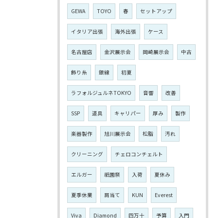
GEWA
TOYO
春
セットアップ
イタリア出張
海外出張
ケース
名古屋店
金沢展示会
岡崎展示会
中古
飾り糸
銀線
初夏
ラフォルジュルネTOKYO
音響
改善
SSP
道具
キャリパー
厚み
製作
楽器製作
旭川展示会
松脂
汚れ
クリーニング
チェロコンチェルト
エルガー
祇園祭
入荷
夏休み
夏季休業
肩当て
KUN
Everest
Viva
Diamond
四万十
予算
入門