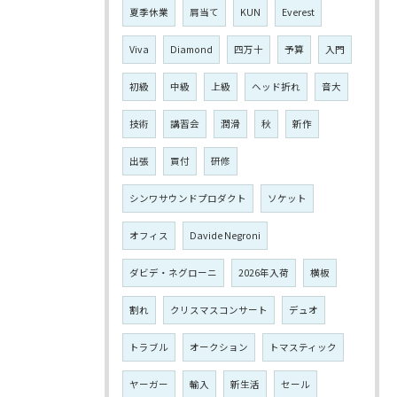
夏季休業
肩当て
KUN
Everest
Viva
Diamond
四万十
予算
入門
初級
中級
上級
ヘッド折れ
音大
技術
講習会
潤滑
秋
新作
出張
買付
研修
シンワサウンドプロダクト
ソケット
オフィス
Davide Negroni
ダビデ・ネグローニ
2026年入荷
横板
割れ
クリスマスコンサート
デュオ
トラブル
オークション
トマスティック
ヤーガー
輸入
新生活
セール