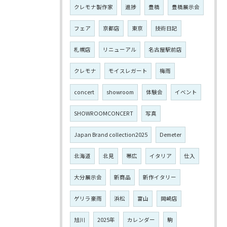
クレモナ製作家
進捗
豊橋
豊橋展示会
フェア
京都店
東京
技術日記
札幌店
リニューアル
名古屋駅前店
クレモナ
モイスレガート
梅雨
concert
showroom
体験会
イベント
SHOWROOMCONCERT
写真
Japan Brand collection2025
Demeter
北海道
北見
帯広
イタリア
仕入
大分展示会
新商品
新作イタリー
ゲリラ豪雨
浜松
富山
岡崎店
旭川
2025年
カレンダー
駒