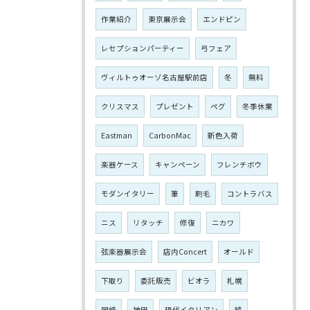
作業紹介
東京展示会
エンドピン
レセプションパーティー
弓フェア
ヴィルトゥオーゾ名古屋駅前店
冬
無料
クリスマス
プレゼント
ペグ
冬季休業
Eastman
CarbonMac
新色入荷
楽器ケース
キャンペーン
フレンチボウ
モダンイタリー
筆
刷毛
コントラバス
ニス
リタッチ
修復
ニカワ
弦楽器展示会
店内Concert
オールド
下取り
委託販売
ビオラ
札幌
岡崎
神田
現代イタリアン
絃