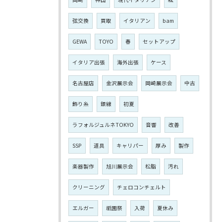
弦交換
買取
イタリアン
bam
GEWA
TOYO
春
セットアップ
イタリア出張
海外出張
ケース
名古屋店
金沢展示会
岡崎展示会
中古
飾り糸
銀線
初夏
ラフォルジュルネTOKYO
音響
改善
SSP
道具
キャリパー
厚み
製作
楽器製作
旭川展示会
松脂
汚れ
クリーニング
チェロコンチェルト
エルガー
祇園祭
入荷
夏休み