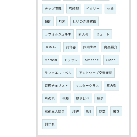
チップ修理
弓修理
イタリー
休業
棚卸
月末
しいのき迎賓館
ラフォルジュルネ
新入荷
ミュート
HOMARE
弱音器
国内生産
商品紹介
Morassi
モラッシ
Simeone
Gianni
ラファエル・ベル
アントワープ交響楽団
首席チェリスト
マスタークラス
室内楽
弓の毛
体験
聴き比べ
網走
京都三大祭り
月鉾
8月
お盆
暑さ
剥がれ