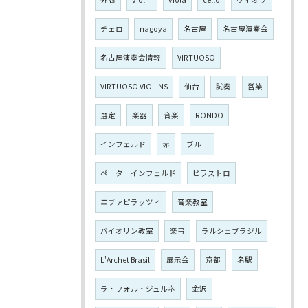
チェロ
nagoya
名古屋
名古屋演奏会
名古屋演奏会情報
VIRTUOSO
VIRTUOSO VIOLINS
仙台
試奏
営業
選定
楽器
音楽
RONDO
インフェルド
赤
ブルー
ペーターインフェルド
ピラストロ
エヴァピラッツィ
音楽教室
バイオリン教室
楽弓
ラルシェブラジル
L'Archet Brasil
展示会
京都
名駅
ラ・フォル・ジュルネ
金沢