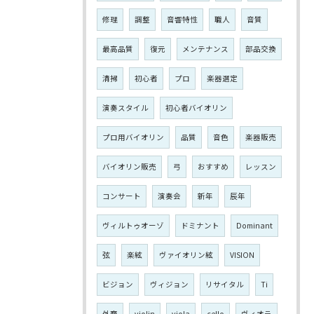
修理
調整
音響特性
職人
音質
最高品質
復元
メンテナンス
部品交換
清掃
初心者
プロ
楽器選定
演奏スタイル
初心者バイオリン
プロ用バイオリン
品質
音色
楽器販売
バイオリン販売
弓
おすすめ
レッスン
コンサート
演奏会
新年
辰年
ヴィルトゥオーゾ
ドミナント
Dominant
弦
楽絃
ヴァイオリン絃
VISION
ビジョン
ヴィジョン
リサイタル
Ti
外商
violin
viola
cello
ヴィオラ