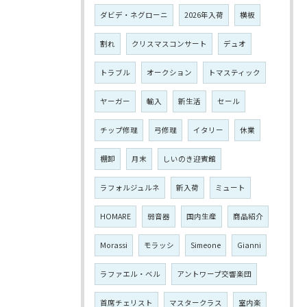
ダビデ・ネグローニ
2026年入荷
横板
割れ
クリスマスコンサート
デュオ
トラブル
オークション
トマスティック
ヤーガー
輸入
新生活
セール
チップ修理
弓修理
イタリー
休業
棚卸
月末
しいのき迎賓館
ラフォルジュルネ
新入荷
ミュート
HOMARE
弱音器
国内生産
商品紹介
Morassi
モラッシ
Simeone
Gianni
ラファエル・ベル
アントワープ交響楽団
首席チェリスト
マスタークラス
室内楽