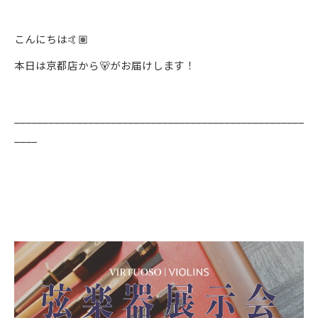
こんにちは🤙🏽
本日は京都店から🐻がお届けします！
___________________________________________________
____