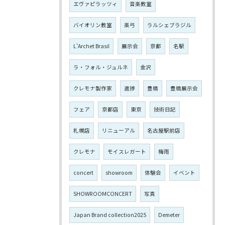
エヴァピラッツィ
音楽教室
バイオリン教室
楽弓
ラルシェブラジル
L'Archet Brasil
展示会
京都
名駅
ラ・フォル・ジュルネ
金沢
クレモナ製作家
進捗
豊橋
豊橋展示会
フェア
京都店
東京
技術日記
札幌店
リニューアル
名古屋駅前店
クレモナ
モイスレガート
梅雨
concert
showroom
体験会
イベント
SHOWROOMCONCERT
写真
Japan Brand collection2025
Demeter