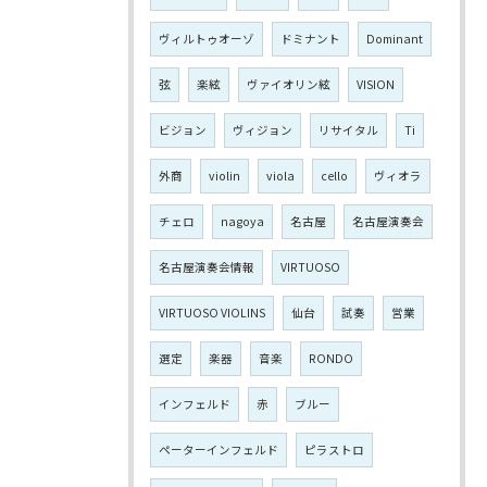
ヴィルトゥオーゾ
ドミナント
Dominant
弦
楽絃
ヴァイオリン絃
VISION
ビジョン
ヴィジョン
リサイタル
Ti
外商
violin
viola
cello
ヴィオラ
チェロ
nagoya
名古屋
名古屋演奏会
名古屋演奏会情報
VIRTUOSO
VIRTUOSO VIOLINS
仙台
試奏
営業
選定
楽器
音楽
RONDO
インフェルド
赤
ブルー
ペーターインフェルド
ピラストロ