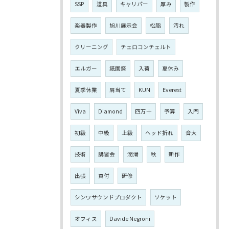
SSP
道具
キャリパー
厚み
製作
楽器製作
旭川展示会
松脂
汚れ
クリーニング
チェロコンチェルト
エルガー
祇園祭
入荷
夏休み
夏季休業
肩当て
KUN
Everest
Viva
Diamond
四万十
予算
入門
初級
中級
上級
ヘッド折れ
音大
技術
講習会
潤滑
秋
新作
出張
買付
研修
シンワサウンドプロダクト
ソケット
オフィス
Davide Negroni