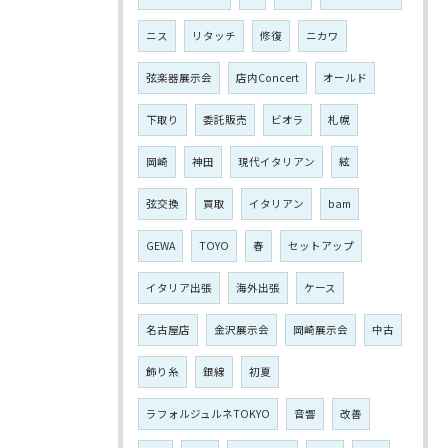
ニス
リタッチ
修復
ニカワ
弦楽器展示会
店内Concert
オールド
下取り
委託販売
ビオラ
札幌
岡崎
神田
現代イタリアン
絃
弦交換
買取
イタリアン
bam
GEWA
TOYO
春
セットアップ
イタリア出張
海外出張
ケース
名古屋店
金沢展示会
岡崎展示会
中古
飾り糸
銀線
初夏
ラフォルジュルネTOKYO
音響
改善