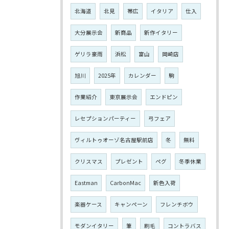
北海道
北見
帯広
イタリア
仕入
大分展示会
新商品
新作イタリー
ゲリラ豪雨
浜松
富山
岡崎店
旭川
2025年
カレンダー
駒
作業紹介
東京展示会
エンドピン
レセプションパーティー
弓フェア
ヴィルトゥオーゾ名古屋駅前店
冬
無料
クリスマス
プレゼント
ペグ
冬季休業
Eastman
CarbonMac
新色入荷
楽器ケース
キャンペーン
フレンチボウ
モダンイタリー
筆
刷毛
コントラバス