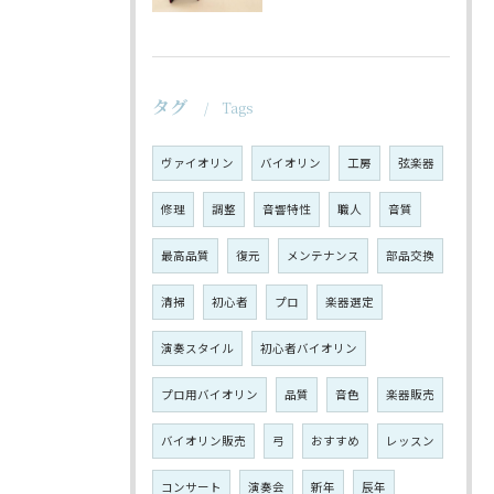
タグ
Tags
ヴァイオリン
バイオリン
工房
弦楽器
修理
調整
音響特性
職人
音質
最高品質
復元
メンテナンス
部品交換
清掃
初心者
プロ
楽器選定
演奏スタイル
初心者バイオリン
プロ用バイオリン
品質
音色
楽器販売
バイオリン販売
弓
おすすめ
レッスン
コンサート
演奏会
新年
辰年