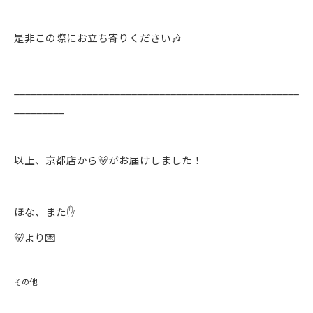
是非この際にお立ち寄りください🎶
___________________________________________________
_________
以上、京都店から🐻がお届けしました！
ほな、また✋
🐻より💌
その他