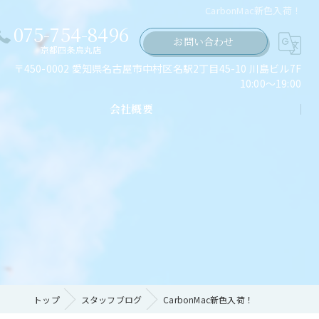
CarbonMac新色入荷！
075-754-8496
お問い合わせ
京都四条烏丸店
〒450-0002 愛知県名古屋市中村区名駅2丁目45-10 川島ビル7F
10:00～19:00
会社概要
ちの願い
トップ
スタッフブログ
CarbonMac新色入荷！