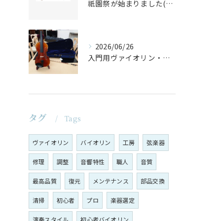
祇園祭が始まりました(^^♪
2026/06/26
入門用ヴァイオリン・セットの仕上げ♪
タグ
Tags
ヴァイオリン
バイオリン
工房
弦楽器
修理
調整
音響特性
職人
音質
最高品質
復元
メンテナンス
部品交換
清掃
初心者
プロ
楽器選定
演奏スタイル
初心者バイオリン