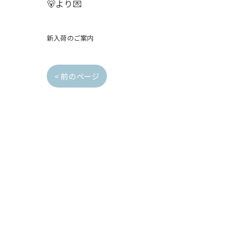
🐻より💌
新入荷のご案内
< 前のページ