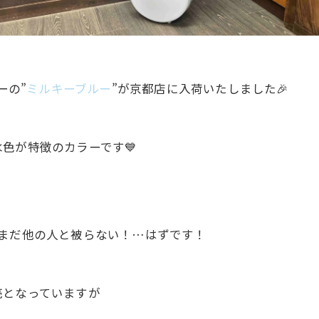
ーの”
ミルキーブルー
”が京都店に入荷いたしました🎉
色が特徴のカラーです💙
だまだ他の人と被らない！…はずです！
売となっていますが