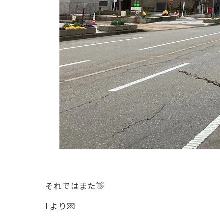
それではまた👋
I より💌