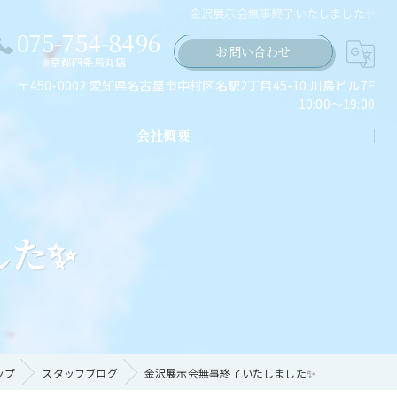
金沢展示会無事終了いたしました✨
075-754-8496
お問い合わせ
京都四条烏丸店
〒450-0002 愛知県名古屋市中村区名駅2丁目45-10 川島ビル7F
10:00～19:00
会社概要
ちの願い
した✨
ップ
スタッフブログ
金沢展示会無事終了いたしました✨