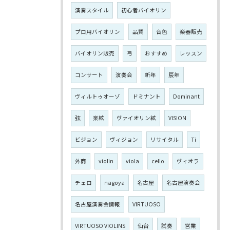
演奏スタイル
初心者バイオリン
プロ用バイオリン
品質
音色
楽器販売
バイオリン販売
弓
おすすめ
レッスン
コンサート
演奏会
新年
辰年
ヴィルトゥオーゾ
ドミナント
Dominant
弦
楽絃
ヴァイオリン絃
VISION
ビジョン
ヴィジョン
リサイタル
Ti
外商
violin
viola
cello
ヴィオラ
チェロ
nagoya
名古屋
名古屋演奏会
名古屋演奏会情報
VIRTUOSO
VIRTUOSO VIOLINS
仙台
試奏
営業