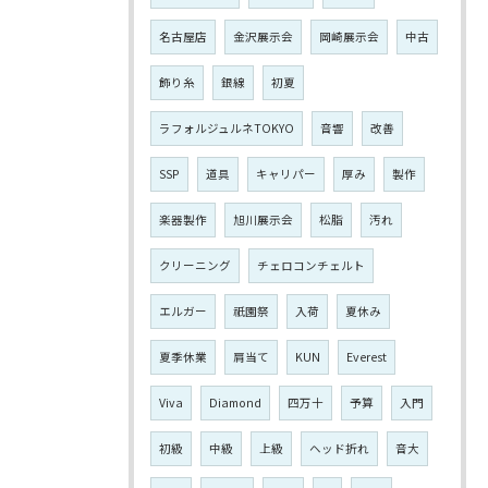
名古屋店
金沢展示会
岡崎展示会
中古
飾り糸
銀線
初夏
ラフォルジュルネTOKYO
音響
改善
SSP
道具
キャリパー
厚み
製作
楽器製作
旭川展示会
松脂
汚れ
クリーニング
チェロコンチェルト
エルガー
祇園祭
入荷
夏休み
夏季休業
肩当て
KUN
Everest
Viva
Diamond
四万十
予算
入門
初級
中級
上級
ヘッド折れ
音大