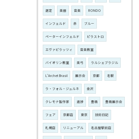
選定
楽器
音楽
RONDO
インフェルド
赤
ブルー
ペーターインフェルド
ピラストロ
エヴァピラッツィ
音楽教室
バイオリン教室
楽弓
ラルシェブラジル
L'Archet Brasil
展示会
京都
名駅
ラ・フォル・ジュルネ
金沢
クレモナ製作家
進捗
豊橋
豊橋展示会
フェア
京都店
東京
技術日記
札幌店
リニューアル
名古屋駅前店