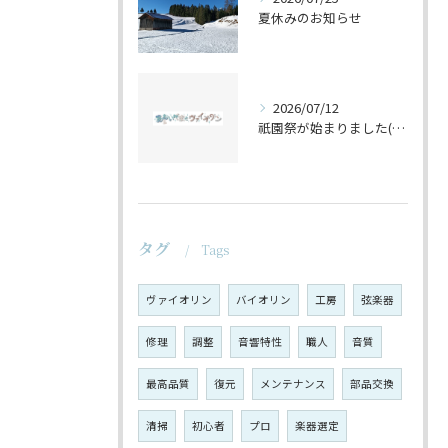
夏休みのお知らせ
2026/07/12
祇園祭が始まりました(^^♪
タグ
Tags
ヴァイオリン
バイオリン
工房
弦楽器
修理
調整
音響特性
職人
音質
最高品質
復元
メンテナンス
部品交換
清掃
初心者
プロ
楽器選定