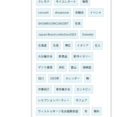
クレモナ
モイスレガート
梅雨
concert
showroom
体験会
イベント
SHOWROOMCONCERT
写真
Japan Brand collection2025
Demeter
北海道
北見
帯広
イタリア
仕入
大分展示会
新商品
新作イタリー
ゲリラ豪雨
浜松
富山
岡崎店
旭川
2025年
カレンダー
駒
作業紹介
東京展示会
エンドピン
レセプションパーティー
弓フェア
ヴィルトゥオーゾ名古屋駅前店
冬
無料