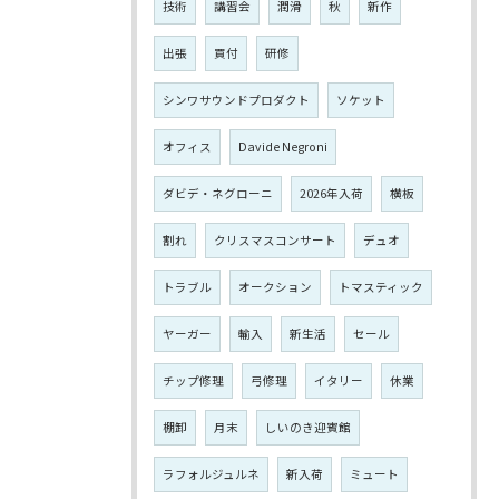
技術
講習会
潤滑
秋
新作
出張
買付
研修
シンワサウンドプロダクト
ソケット
オフィス
Davide Negroni
ダビデ・ネグローニ
2026年入荷
横板
割れ
クリスマスコンサート
デュオ
トラブル
オークション
トマスティック
ヤーガー
輸入
新生活
セール
チップ修理
弓修理
イタリー
休業
棚卸
月末
しいのき迎賓館
ラフォルジュルネ
新入荷
ミュート