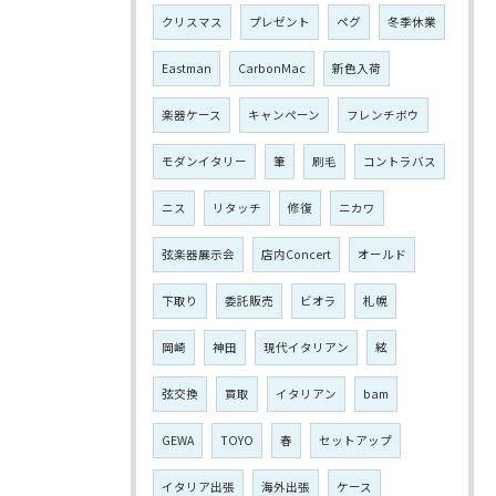
クリスマス
プレゼント
ペグ
冬季休業
Eastman
CarbonMac
新色入荷
楽器ケース
キャンペーン
フレンチボウ
モダンイタリー
筆
刷毛
コントラバス
ニス
リタッチ
修復
ニカワ
弦楽器展示会
店内Concert
オールド
下取り
委託販売
ビオラ
札幌
岡崎
神田
現代イタリアン
絃
弦交換
買取
イタリアン
bam
GEWA
TOYO
春
セットアップ
イタリア出張
海外出張
ケース