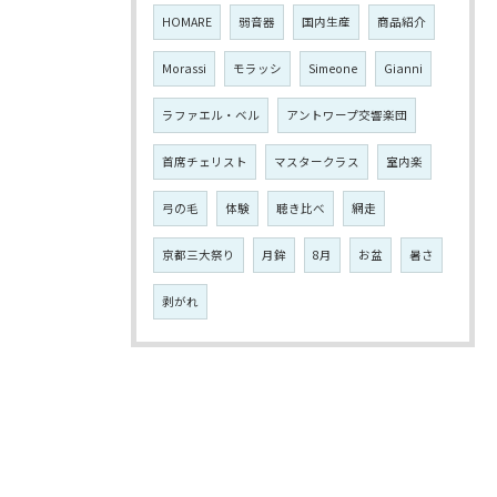
HOMARE
弱音器
国内生産
商品紹介
Morassi
モラッシ
Simeone
Gianni
ラファエル・ベル
アントワープ交響楽団
首席チェリスト
マスタークラス
室内楽
弓の毛
体験
聴き比べ
網走
京都三大祭り
月鉾
8月
お盆
暑さ
剥がれ