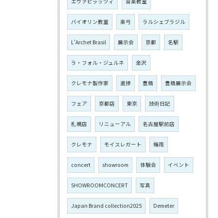
エヴァピラッツィ
音楽教室
バイオリン教室
楽弓
ラルシェブラジル
L'Archet Brasil
展示会
京都
名駅
ラ・フォル・ジュルネ
金沢
クレモナ製作家
進捗
豊橋
豊橋展示会
フェア
京都店
東京
技術日記
札幌店
リニューアル
名古屋駅前店
クレモナ
モイスレガート
梅雨
concert
showroom
体験会
イベント
SHOWROOMCONCERT
写真
Japan Brand collection2025
Demeter