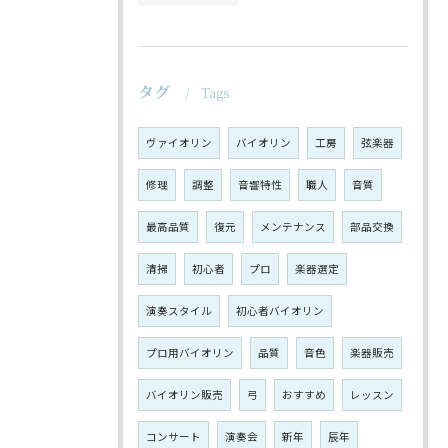
タグ
Tags
ヴァイオリン
バイオリン
工房
弦楽器
修理
調整
音響特性
職人
音質
最高品質
復元
メンテナンス
部品交換
清掃
初心者
プロ
楽器選定
演奏スタイル
初心者バイオリン
プロ用バイオリン
品質
音色
楽器販売
バイオリン販売
弓
おすすめ
レッスン
コンサート
演奏会
新年
辰年