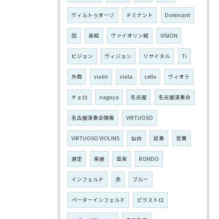
ヴィルトゥオーゾ
ドミナント
Dominant
弦
楽絃
ヴァイオリン絃
VISION
ビジョン
ヴィジョン
リサイタル
Ti
外商
violin
viola
cello
ヴィオラ
チェロ
nagoya
名古屋
名古屋演奏会
名古屋演奏会情報
VIRTUOSO
VIRTUOSO VIOLINS
仙台
試奏
営業
選定
楽器
音楽
RONDO
インフェルド
赤
ブルー
ペーターインフェルド
ピラストロ