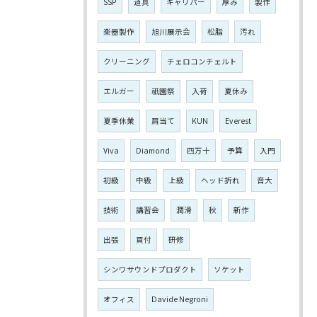
SSP
道具
キャリパー
厚み
製作
楽器製作
旭川展示会
松脂
汚れ
クリーニング
チェロコンチェルト
エルガー
祇園祭
入荷
夏休み
夏季休業
肩当て
KUN
Everest
Viva
Diamond
四万十
予算
入門
初級
中級
上級
ヘッド折れ
音大
技術
講習会
潤滑
秋
新作
出張
買付
研修
シンワサウンドプロダクト
ソケット
オフィス
Davide Negroni