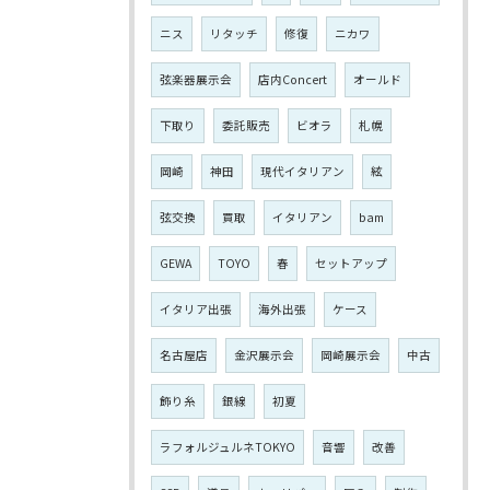
ニス
リタッチ
修復
ニカワ
弦楽器展示会
店内Concert
オールド
下取り
委託販売
ビオラ
札幌
岡崎
神田
現代イタリアン
絃
弦交換
買取
イタリアン
bam
GEWA
TOYO
春
セットアップ
イタリア出張
海外出張
ケース
名古屋店
金沢展示会
岡崎展示会
中古
飾り糸
銀線
初夏
ラフォルジュルネTOKYO
音響
改善