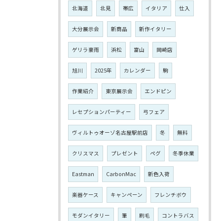
北海道
北見
帯広
イタリア
仕入
大分展示会
新商品
新作イタリー
ゲリラ豪雨
浜松
富山
岡崎店
旭川
2025年
カレンダー
駒
作業紹介
東京展示会
エンドピン
レセプションパーティー
弓フェア
ヴィルトゥオーゾ名古屋駅前店
冬
無料
クリスマス
プレゼント
ペグ
冬季休業
Eastman
CarbonMac
新色入荷
楽器ケース
キャンペーン
フレンチボウ
モダンイタリー
筆
刷毛
コントラバス