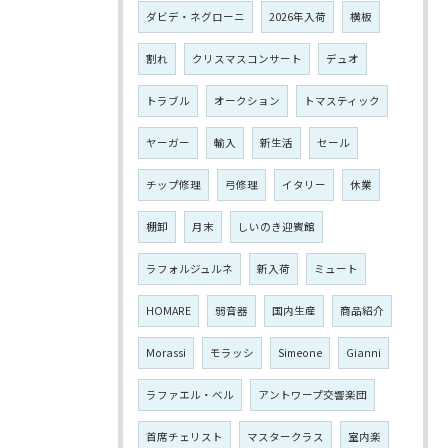
ダビデ・ネグローニ
2026年入荷
横板
割れ
クリスマスコンサート
デュオ
トラブル
オークション
トマスティック
ヤーガー
輸入
新生活
セール
チップ修理
弓修理
イタリー
休業
棚卸
月末
しいのき迎賓館
ラフォルジュルネ
新入荷
ミュート
HOMARE
弱音器
国内生産
商品紹介
Morassi
モラッシ
Simeone
Gianni
ラファエル・ベル
アントワープ交響楽団
首席チェリスト
マスタークラス
室内楽