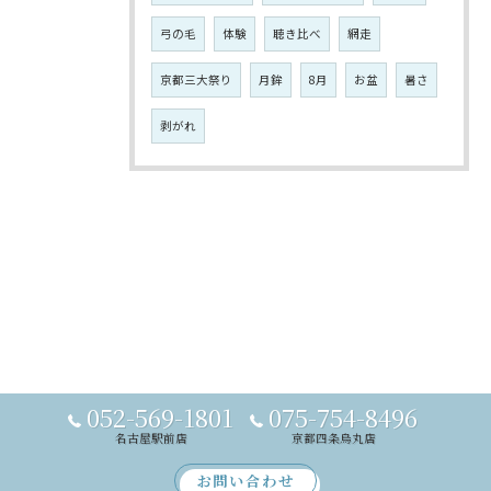
弓の毛
体験
聴き比べ
網走
京都三大祭り
月鉾
8月
お盆
暑さ
剥がれ
052-569-1801
075-754-8496
名古屋駅前店
京都四条烏丸店
お問い合わせ