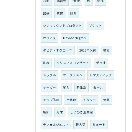
技術
講習会
潤滑
秋
新作
出張
買付
研修
シンワサウンドプロダクト
ソケット
オフィス
Davide Negroni
ダビデ・ネグローニ
2026年入荷
横板
割れ
クリスマスコンサート
デュオ
トラブル
オークション
トマスティック
ヤーガー
輸入
新生活
セール
チップ修理
弓修理
イタリー
休業
棚卸
月末
しいのき迎賓館
ラフォルジュルネ
新入荷
ミュート