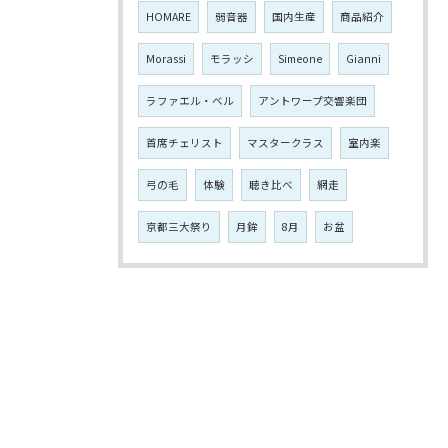
HOMARE
弱音器
国内生産
商品紹介
Morassi
モラッシ
Simeone
Gianni
ラファエル・ベル
アントワープ交響楽団
首席チェリスト
マスタークラス
室内楽
弓の毛
体験
聴き比べ
網走
京都三大祭り
月鉾
8月
お盆