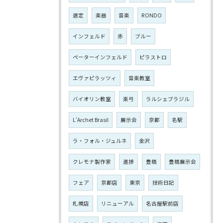
選定
楽器
音楽
RONDO
インフェルド
赤
ブルー
ペーターインフェルド
ピラストロ
エヴァピラッツィ
音楽教室
バイオリン教室
楽弓
ラルシェブラジル
L'Archet Brasil
展示会
京都
名駅
ラ・フォル・ジュルネ
金沢
クレモナ製作家
進捗
豊橋
豊橋展示会
フェア
京都店
東京
技術日記
札幌店
リニューアル
名古屋駅前店