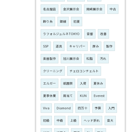
名古屋店
金沢展示会
岡崎展示会
中古
飾り糸
銀線
初夏
ラフォルジュルネTOKYO
音響
改善
SSP
道具
キャリパー
厚み
製作
楽器製作
旭川展示会
松脂
汚れ
クリーニング
チェロコンチェルト
エルガー
祇園祭
入荷
夏休み
夏季休業
肩当て
KUN
Everest
Viva
Diamond
四万十
予算
入門
初級
中級
上級
ヘッド折れ
音大