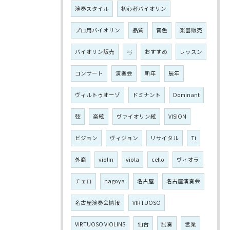
演奏スタイル
初心者バイオリン
プロ用バイオリン
品質
音色
楽器販売
バイオリン販売
弓
おすすめ
レッスン
コンサート
演奏会
新年
辰年
ヴィルトゥオーゾ
ドミナント
Dominant
弦
楽絃
ヴァイオリン絃
VISION
ビジョン
ヴィジョン
リサイタル
Ti
外商
violin
viola
cello
ヴィオラ
チェロ
nagoya
名古屋
名古屋演奏会
名古屋演奏会情報
VIRTUOSO
VIRTUOSO VIOLINS
仙台
試奏
営業