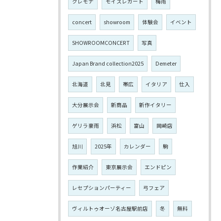
クレモナ
モイスレガート
梅雨
concert
showroom
体験会
イベント
SHOWROOMCONCERT
写真
Japan Brand collection2025
Demeter
北海道
北見
帯広
イタリア
仕入
大分展示会
新商品
新作イタリー
ゲリラ豪雨
浜松
富山
岡崎店
旭川
2025年
カレンダー
駒
作業紹介
東京展示会
エンドピン
レセプションパーティー
弓フェア
ヴィルトゥオーゾ名古屋駅前店
冬
無料