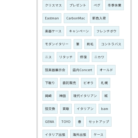
クリスマス
プレゼント
ペグ
冬季休業
Eastman
CarbonMac
新色入荷
楽器ケース
キャンペーン
フレンチボウ
モダンイタリー
筆
刷毛
コントラバス
ニス
リタッチ
修復
ニカワ
弦楽器展示会
店内Concert
オールド
下取り
委託販売
ビオラ
札幌
岡崎
神田
現代イタリアン
絃
弦交換
買取
イタリアン
bam
GEWA
TOYO
春
セットアップ
イタリア出張
海外出張
ケース