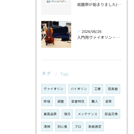
祇園祭が始まりました(^^♪
2026/06/26
入門用ヴァイオリン・セットの仕上げ♪
タグ
Tags
ヴァイオリン
バイオリン
工房
弦楽器
修理
調整
音響特性
職人
音質
最高品質
復元
メンテナンス
部品交換
清掃
初心者
プロ
楽器選定