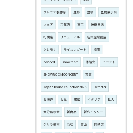
クレモナ製作家
進捗
豊橋
豊橋展示会
フェア
京都店
東京
技術日記
札幌店
リニューアル
名古屋駅前店
クレモナ
モイスレガート
梅雨
concert
showroom
体験会
イベント
SHOWROOMCONCERT
写真
Japan Brand collection2025
Demeter
北海道
北見
帯広
イタリア
仕入
大分展示会
新商品
新作イタリー
ゲリラ豪雨
浜松
富山
岡崎店