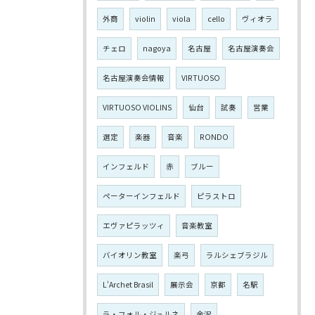
外商
violin
viola
cello
ヴィオラ
チェロ
nagoya
名古屋
名古屋演奏会
名古屋演奏会情報
VIRTUOSO
VIRTUOSO VIOLINS
仙台
試奏
営業
選定
楽器
音楽
RONDO
インフェルド
赤
ブルー
ペーターインフェルド
ピラストロ
エヴァピラッツィ
音楽教室
バイオリン教室
楽弓
ラルシェブラジル
L'Archet Brasil
展示会
京都
名駅
ラ・フォル・ジュルネ
金沢