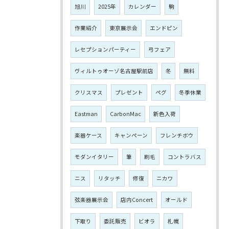
旭川
2025年
カレンダー
駒
作業紹介
東京展示会
エンドピン
レセプションパーティー
弓フェア
ヴィルトゥオーゾ名古屋駅前店
冬
無料
クリスマス
プレゼント
ペグ
冬季休業
Eastman
CarbonMac
新色入荷
楽器ケース
キャンペーン
フレンチボウ
モダンイタリー
筆
刷毛
コントラバス
ニス
リタッチ
修復
ニカワ
弦楽器展示会
店内Concert
オールド
下取り
委託販売
ビオラ
札幌