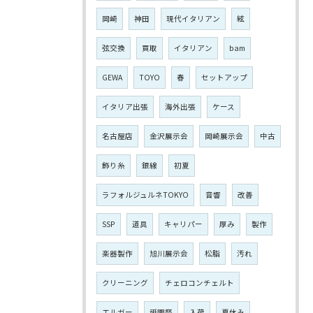
岡崎
神田
現代イタリアン
絃
弦交換
買取
イタリアン
bam
GEWA
TOYO
春
セットアップ
イタリア出張
海外出張
ケース
名古屋店
金沢展示会
岡崎展示会
中古
飾り糸
銀線
初夏
ラフォルジュルネTOKYO
音響
改善
SSP
道具
キャリパー
厚み
製作
楽器製作
旭川展示会
松脂
汚れ
クリーニング
チェロコンチェルト
エルガー
祇園祭
入荷
夏休み