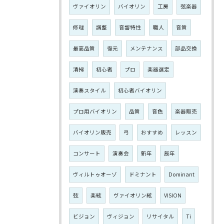
ヴァイオリン
バイオリン
工房
弦楽器
修理
調整
音響特性
職人
音質
最高品質
復元
メンテナンス
部品交換
清掃
初心者
プロ
楽器選定
演奏スタイル
初心者バイオリン
プロ用バイオリン
品質
音色
楽器販売
バイオリン販売
弓
おすすめ
レッスン
コンサート
演奏会
新年
辰年
ヴィルトゥオーゾ
ドミナント
Dominant
弦
楽絃
ヴァイオリン絃
VISION
ビジョン
ヴィジョン
リサイタル
Ti