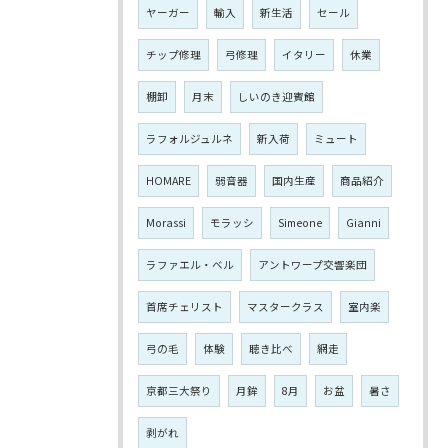
ヤーガー
輸入
新生活
セール
チップ修理
弓修理
イタリー
休業
棚卸
月末
しいのき迎賓館
ラフォルジュルネ
新入荷
ミュート
HOMARE
弱音器
国内生産
商品紹介
Morassi
モラッシ
Simeone
Gianni
ラファエル・ベル
アントワープ交響楽団
首席チェリスト
マスタークラス
室内楽
弓の毛
体験
聴き比べ
網走
京都三大祭り
月鉾
8月
お盆
暑さ
剥がれ