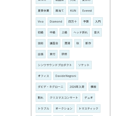
夏季休業
肩当て
KUN
Everest
Viva
Diamond
四万十
予算
入門
初級
中級
上級
ヘッド折れ
音大
技術
講習会
潤滑
秋
新作
出張
買付
研修
シンワサウンドプロダクト
ソケット
オフィス
Davide Negroni
ダビデ・ネグローニ
2026年入荷
横板
割れ
クリスマスコンサート
デュオ
トラブル
オークション
トマスティック