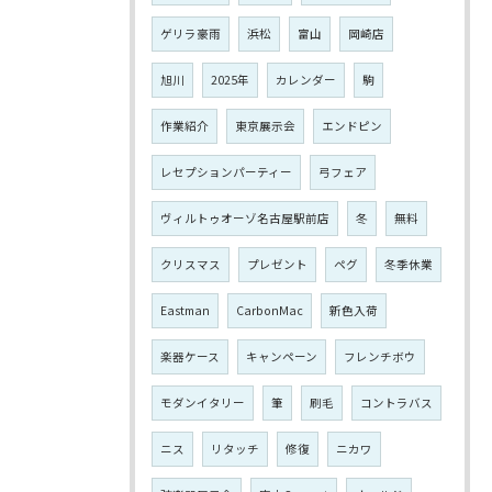
ゲリラ豪雨
浜松
富山
岡崎店
旭川
2025年
カレンダー
駒
作業紹介
東京展示会
エンドピン
レセプションパーティー
弓フェア
ヴィルトゥオーゾ名古屋駅前店
冬
無料
クリスマス
プレゼント
ペグ
冬季休業
Eastman
CarbonMac
新色入荷
楽器ケース
キャンペーン
フレンチボウ
モダンイタリー
筆
刷毛
コントラバス
ニス
リタッチ
修復
ニカワ