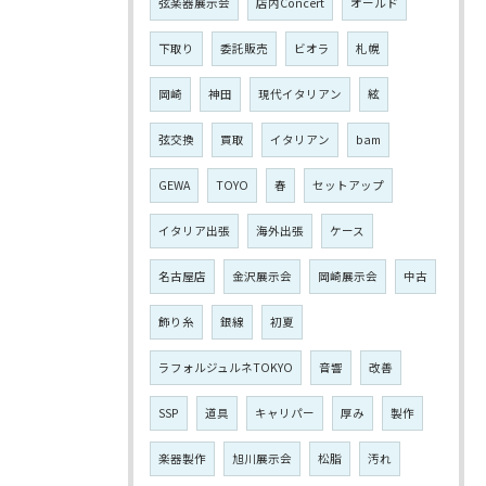
弦楽器展示会
店内Concert
オールド
下取り
委託販売
ビオラ
札幌
岡崎
神田
現代イタリアン
絃
弦交換
買取
イタリアン
bam
GEWA
TOYO
春
セットアップ
イタリア出張
海外出張
ケース
名古屋店
金沢展示会
岡崎展示会
中古
飾り糸
銀線
初夏
ラフォルジュルネTOKYO
音響
改善
SSP
道具
キャリパー
厚み
製作
楽器製作
旭川展示会
松脂
汚れ