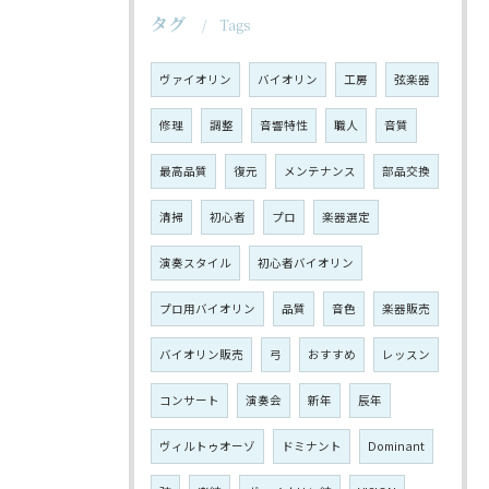
タグ
Tags
ヴァイオリン
バイオリン
工房
弦楽器
修理
調整
音響特性
職人
音質
最高品質
復元
メンテナンス
部品交換
清掃
初心者
プロ
楽器選定
演奏スタイル
初心者バイオリン
プロ用バイオリン
品質
音色
楽器販売
バイオリン販売
弓
おすすめ
レッスン
コンサート
演奏会
新年
辰年
ヴィルトゥオーゾ
ドミナント
Dominant