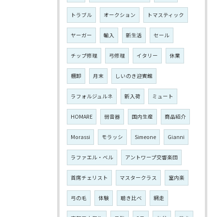
トラブル
オークション
トマスティック
ヤーガー
輸入
新生活
セール
チップ修理
弓修理
イタリー
休業
棚卸
月末
しいのき迎賓館
ラフォルジュルネ
新入荷
ミュート
HOMARE
弱音器
国内生産
商品紹介
Morassi
モラッシ
Simeone
Gianni
ラファエル・ベル
アントワープ交響楽団
首席チェリスト
マスタークラス
室内楽
弓の毛
体験
聴き比べ
網走