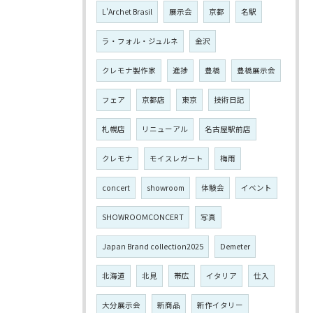
L'Archet Brasil
展示会
京都
名駅
ラ・フォル・ジュルネ
金沢
クレモナ製作家
進捗
豊橋
豊橋展示会
フェア
京都店
東京
技術日記
札幌店
リニューアル
名古屋駅前店
クレモナ
モイスレガート
梅雨
concert
showroom
体験会
イベント
SHOWROOMCONCERT
写真
Japan Brand collection2025
Demeter
北海道
北見
帯広
イタリア
仕入
大分展示会
新商品
新作イタリー