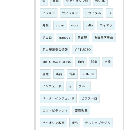
弦
楽絃
ヴァイオリン絃
VISION
ビジョン
ヴィジョン
リサイタル
Ti
外商
violin
viola
cello
ヴィオラ
チェロ
nagoya
名古屋
名古屋演奏会
名古屋演奏会情報
VIRTUOSO
VIRTUOSO VIOLINS
仙台
試奏
営業
選定
楽器
音楽
RONDO
インフェルド
赤
ブルー
ペーターインフェルド
ピラストロ
エヴァピラッツィ
音楽教室
バイオリン教室
楽弓
ラルシェブラジル