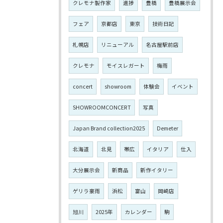
クレモナ製作家
進捗
豊橋
豊橋展示会
フェア
京都店
東京
技術日記
札幌店
リニューアル
名古屋駅前店
クレモナ
モイスレガート
梅雨
concert
showroom
体験会
イベント
SHOWROOMCONCERT
写真
Japan Brand collection2025
Demeter
北海道
北見
帯広
イタリア
仕入
大分展示会
新商品
新作イタリー
ゲリラ豪雨
浜松
富山
岡崎店
旭川
2025年
カレンダー
駒