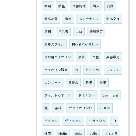
修理
調整
音響特性
職人
音質
最高品質
復元
メンテナンス
部品交換
清掃
初心者
プロ
楽器選定
演奏スタイル
初心者バイオリン
プロ用バイオリン
品質
音色
楽器販売
バイオリン販売
弓
おすすめ
レッスン
コンサート
演奏会
新年
辰年
ヴィルトゥオーゾ
ドミナント
Dominant
弦
楽絃
ヴァイオリン絃
VISION
ビジョン
ヴィジョン
リサイタル
Ti
外商
violin
viola
cello
ヴィオラ