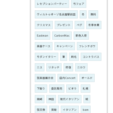
レセプションパーティー
弓フェア
ヴィルトゥオーゾ名古屋駅前店
冬
無料
クリスマス
プレゼント
ペグ
冬季休業
Eastman
CarbonMac
新色入荷
楽器ケース
キャンペーン
フレンチボウ
モダンイタリー
筆
刷毛
コントラバス
ニス
リタッチ
修復
ニカワ
弦楽器展示会
店内Concert
オールド
下取り
委託販売
ビオラ
札幌
岡崎
神田
現代イタリアン
絃
弦交換
買取
イタリアン
bam