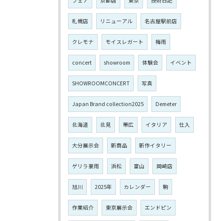
フェア
京都店
東京
技術日記
札幌店
リニューアル
名古屋駅前店
クレモナ
モイスレガート
梅雨
concert
showroom
体験会
イベント
SHOWROOMCONCERT
写真
Japan Brand collection2025
Demeter
北海道
北見
帯広
イタリア
仕入
大分展示会
新商品
新作イタリー
ゲリラ豪雨
浜松
富山
岡崎店
旭川
2025年
カレンダー
駒
作業紹介
東京展示会
エンドピン