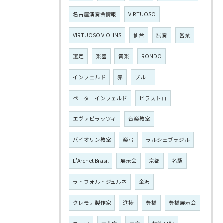
名古屋演奏会情報
VIRTUOSO
VIRTUOSO VIOLINS
仙台
試奏
営業
選定
楽器
音楽
RONDO
インフェルド
赤
ブルー
ペーターインフェルド
ピラストロ
エヴァピラッツィ
音楽教室
バイオリン教室
楽弓
ラルシェブラジル
L'Archet Brasil
展示会
京都
名駅
ラ・フォル・ジュルネ
金沢
クレモナ製作家
進捗
豊橋
豊橋展示会