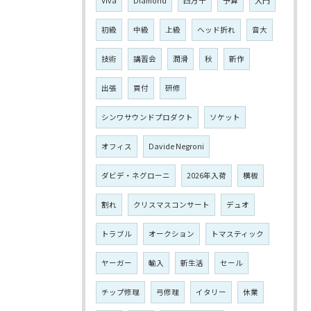
Viva
Diamond
四万十
予算
入門
初級
中級
上級
ヘッド折れ
音大
技術
講習会
潤滑
秋
新作
出張
買付
研修
シンワサウンドプロダクト
ソケット
オフィス
Davide Negroni
ダビデ・ネグローニ
2026年入荷
横板
割れ
クリスマスコンサート
デュオ
トラブル
オークション
トマスティック
ヤーガー
輸入
新生活
セール
チップ修理
弓修理
イタリー
休業