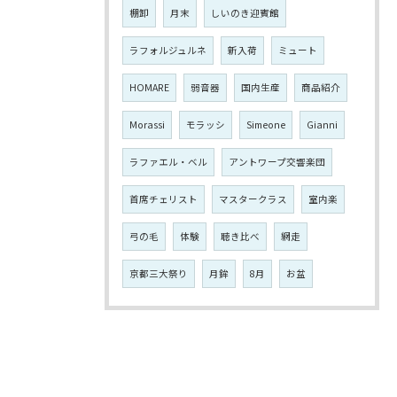
棚卸
月末
しいのき迎賓館
ラフォルジュルネ
新入荷
ミュート
HOMARE
弱音器
国内生産
商品紹介
Morassi
モラッシ
Simeone
Gianni
ラファエル・ベル
アントワープ交響楽団
首席チェリスト
マスタークラス
室内楽
弓の毛
体験
聴き比べ
網走
京都三大祭り
月鉾
8月
お盆