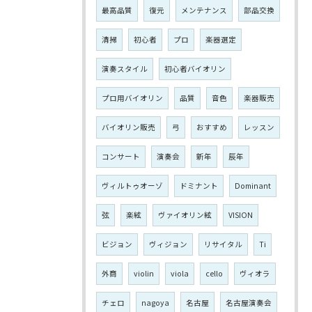
最高品質
復元
メンテナンス
部品交換
清掃
初心者
プロ
楽器選定
演奏スタイル
初心者バイオリン
プロ用バイオリン
品質
音色
楽器販売
バイオリン販売
弓
おすすめ
レッスン
コンサート
演奏会
新年
辰年
ヴィルトゥオーゾ
ドミナント
Dominant
弦
楽絃
ヴァイオリン絃
VISION
ビジョン
ヴィジョン
リサイタル
Ti
外商
violin
viola
cello
ヴィオラ
チェロ
nagoya
名古屋
名古屋演奏会