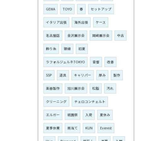
GEWA
TOYO
春
セットアップ
イタリア出張
海外出張
ケース
名古屋店
金沢展示会
岡崎展示会
中古
飾り糸
銀線
初夏
ラフォルジュルネTOKYO
音響
改善
SSP
道具
キャリパー
厚み
製作
楽器製作
旭川展示会
松脂
汚れ
クリーニング
チェロコンチェルト
エルガー
祇園祭
入荷
夏休み
夏季休業
肩当て
KUN
Everest