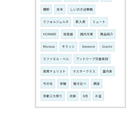
棚卸
月末
しいのき迎賓館
ラフォルジュルネ
新入荷
ミュート
HOMARE
弱音器
国内生産
商品紹介
Morassi
モラッシ
Simeone
Gianni
ラファエル・ベル
アントワープ交響楽団
首席チェリスト
マスタークラス
室内楽
弓の毛
体験
聴き比べ
網走
京都三大祭り
月鉾
8月
お盆