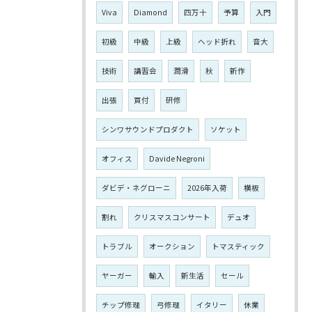
Viva
Diamond
四万十
予算
入門
初級
中級
上級
ヘッド折れ
音大
技術
講習会
潤滑
秋
新作
出張
買付
研修
シンワサウンドプロダクト
ソケット
オフィス
Davide Negroni
ダビデ・ネグローニ
2026年入荷
横板
割れ
クリスマスコンサート
デュオ
トラブル
オークション
トマスティック
ヤーガー
輸入
新生活
セール
チップ修理
弓修理
イタリー
休業