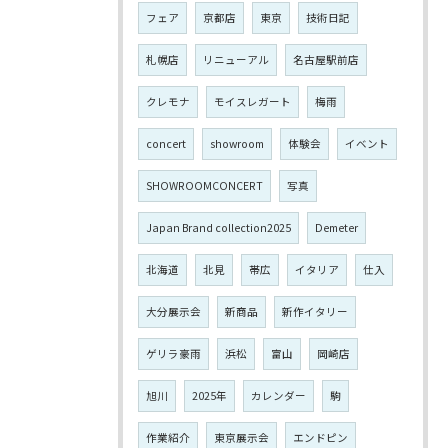
フェア
京都店
東京
技術日記
札幌店
リニューアル
名古屋駅前店
クレモナ
モイスレガート
梅雨
concert
showroom
体験会
イベント
SHOWROOMCONCERT
写真
Japan Brand collection2025
Demeter
北海道
北見
帯広
イタリア
仕入
大分展示会
新商品
新作イタリー
ゲリラ豪雨
浜松
富山
岡崎店
旭川
2025年
カレンダー
駒
作業紹介
東京展示会
エンドピン