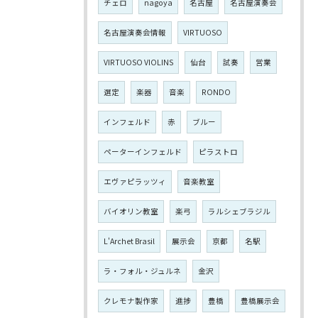
チェロ
nagoya
名古屋
名古屋演奏会
名古屋演奏会情報
VIRTUOSO
VIRTUOSO VIOLINS
仙台
試奏
営業
選定
楽器
音楽
RONDO
インフェルド
赤
ブルー
ペーターインフェルド
ピラストロ
エヴァピラッツィ
音楽教室
バイオリン教室
楽弓
ラルシェブラジル
L'Archet Brasil
展示会
京都
名駅
ラ・フォル・ジュルネ
金沢
クレモナ製作家
進捗
豊橋
豊橋展示会