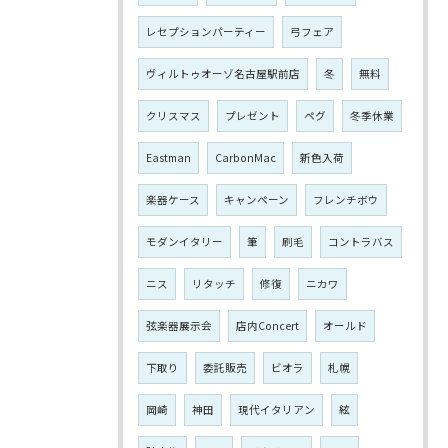
レセプションパーティー
弓フェア
ヴィルトゥオーゾ名古屋駅前店
冬
無料
クリスマス
プレゼント
ペグ
冬季休業
Eastman
CarbonMac
新色入荷
楽器ケース
キャンペーン
フレンチボウ
モダンイタリー
筆
刷毛
コントラバス
ニス
リタッチ
修復
ニカワ
弦楽器展示会
店内Concert
オールド
下取り
委託販売
ビオラ
札幌
岡崎
神田
現代イタリアン
絃