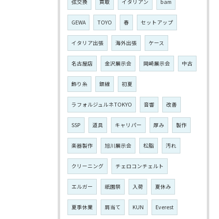
弦交換
買取
イタリアン
bam
GEWA
TOYO
春
セットアップ
イタリア出張
海外出張
ケース
名古屋店
金沢展示会
岡崎展示会
中古
飾り糸
銀線
初夏
ラフォルジュルネTOKYO
音響
改善
SSP
道具
キャリパー
厚み
製作
楽器製作
旭川展示会
松脂
汚れ
クリーニング
チェロコンチェルト
エルガー
祇園祭
入荷
夏休み
夏季休業
肩当て
KUN
Everest