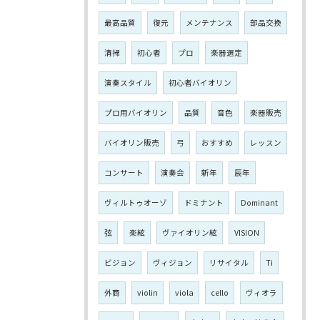
最高品質
復元
メンテナンス
部品交換
清掃
初心者
プロ
楽器選定
演奏スタイル
初心者バイオリン
プロ用バイオリン
品質
音色
楽器販売
バイオリン販売
弓
おすすめ
レッスン
コンサート
演奏会
新年
辰年
ヴィルトゥオーゾ
ドミナント
Dominant
弦
楽絃
ヴァイオリン絃
VISION
ビジョン
ヴィジョン
リサイタル
Ti
外商
violin
viola
cello
ヴィオラ