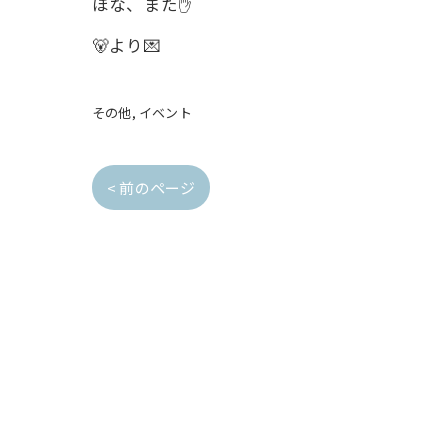
ほな、また✋
🐻より💌
その他
イベント
< 前のページ