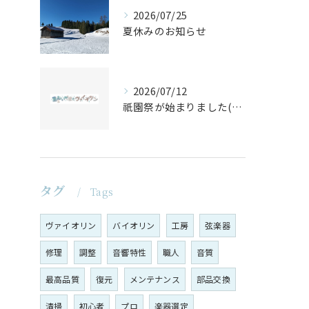
2026/07/25
夏休みのお知らせ
2026/07/12
祇園祭が始まりました(^^♪
タグ
Tags
ヴァイオリン
バイオリン
工房
弦楽器
修理
調整
音響特性
職人
音質
最高品質
復元
メンテナンス
部品交換
清掃
初心者
プロ
楽器選定