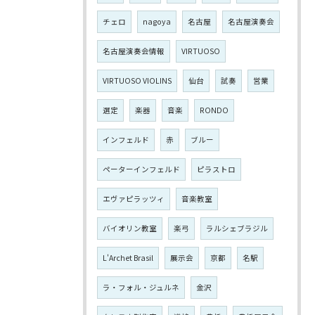
チェロ
nagoya
名古屋
名古屋演奏会
名古屋演奏会情報
VIRTUOSO
VIRTUOSO VIOLINS
仙台
試奏
営業
選定
楽器
音楽
RONDO
インフェルド
赤
ブルー
ペーターインフェルド
ピラストロ
エヴァピラッツィ
音楽教室
バイオリン教室
楽弓
ラルシェブラジル
L'Archet Brasil
展示会
京都
名駅
ラ・フォル・ジュルネ
金沢