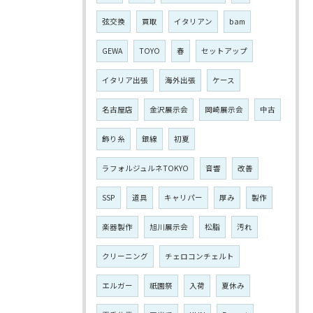
弦交換
買取
イタリアン
bam
GEWA
TOYO
春
セットアップ
イタリア出張
海外出張
ケース
名古屋店
金沢展示会
岡崎展示会
中古
飾り糸
銀線
初夏
ラフォルジュルネTOKYO
音響
改善
SSP
道具
キャリパー
厚み
製作
楽器製作
旭川展示会
松脂
汚れ
クリーニング
チェロコンチェルト
エルガー
祇園祭
入荷
夏休み