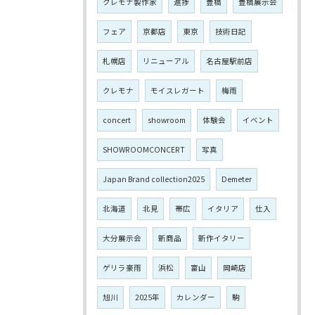
クレモナ製作家
進捗
豊橋
豊橋展示会
フェア
京都店
東京
技術日記
札幌店
リニューアル
名古屋駅前店
クレモナ
モイスレガート
梅雨
concert
showroom
体験会
イベント
SHOWROOMCONCERT
写真
Japan Brand collection2025
Demeter
北海道
北見
帯広
イタリア
仕入
大分展示会
新商品
新作イタリー
ゲリラ豪雨
浜松
富山
岡崎店
旭川
2025年
カレンダー
駒