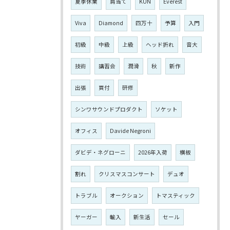
夏季休業
肩当て
KUN
Everest
Viva
Diamond
四万十
予算
入門
初級
中級
上級
ヘッド折れ
音大
技術
講習会
潤滑
秋
新作
出張
買付
研修
シンワサウンドプロダクト
ソケット
オフィス
Davide Negroni
ダビデ・ネグローニ
2026年入荷
横板
割れ
クリスマスコンサート
デュオ
トラブル
オークション
トマスティック
ヤーガー
輸入
新生活
セール