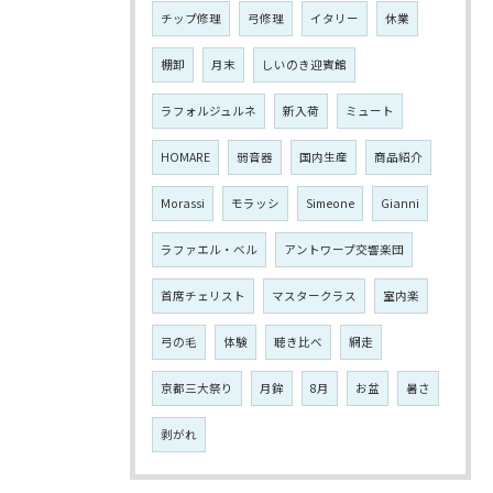
チップ修理
弓修理
イタリー
休業
棚卸
月末
しいのき迎賓館
ラフォルジュルネ
新入荷
ミュート
HOMARE
弱音器
国内生産
商品紹介
Morassi
モラッシ
Simeone
Gianni
ラファエル・ベル
アントワープ交響楽団
首席チェリスト
マスタークラス
室内楽
弓の毛
体験
聴き比べ
網走
京都三大祭り
月鉾
8月
お盆
暑さ
剥がれ