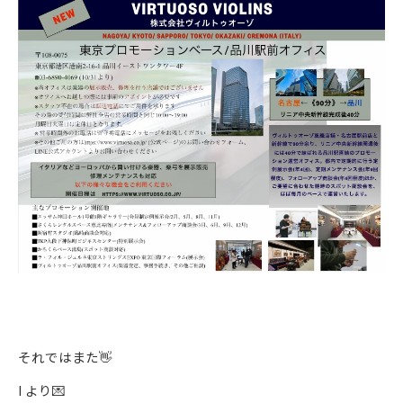
それではまた👋
I より💌