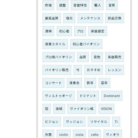
修理
調整
音響特性
職人
音質
最高品質
復元
メンテナンス
部品交換
清掃
初心者
プロ
楽器選定
演奏スタイル
初心者バイオリン
プロ用バイオリン
品質
音色
楽器販売
バイオリン販売
弓
おすすめ
レッスン
コンサート
演奏会
新年
辰年
ヴィルトゥオーゾ
ドミナント
Dominant
弦
楽絃
ヴァイオリン絃
VISION
ビジョン
ヴィジョン
リサイタル
Ti
外商
violin
viola
cello
ヴィオラ