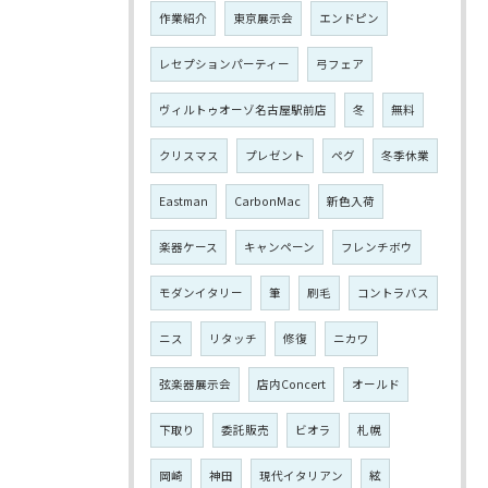
作業紹介
東京展示会
エンドピン
レセプションパーティー
弓フェア
ヴィルトゥオーゾ名古屋駅前店
冬
無料
クリスマス
プレゼント
ペグ
冬季休業
Eastman
CarbonMac
新色入荷
楽器ケース
キャンペーン
フレンチボウ
モダンイタリー
筆
刷毛
コントラバス
ニス
リタッチ
修復
ニカワ
弦楽器展示会
店内Concert
オールド
下取り
委託販売
ビオラ
札幌
岡崎
神田
現代イタリアン
絃